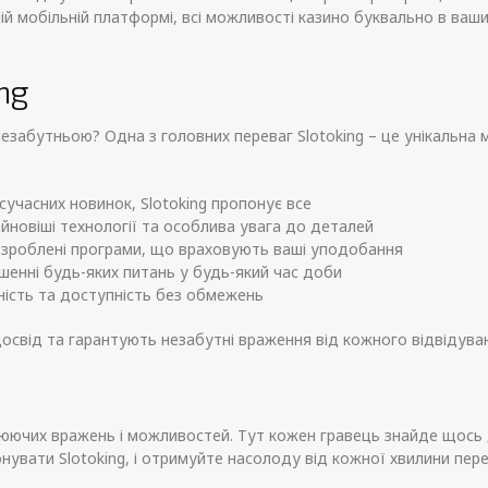
ій мобільній платформі, всі можливості казино буквально в ваш
ng
незабутньою? Одна з головних переваг Slotoking – це унікальна
 сучасних новинок, Slotoking пропонує все
айновіші технології та особлива увага до деталей
 розроблені програми, що враховують ваші уподобання
ішенні будь-яких питань у будь-який час доби
чність та доступність без обмежень
досвід та гарантують незабутні враження від кожного відвідува
оплюючих вражень і можливостей. Тут кожен гравець знайде щось
онувати Slotoking, і отримуйте насолоду від кожної хвилини пе