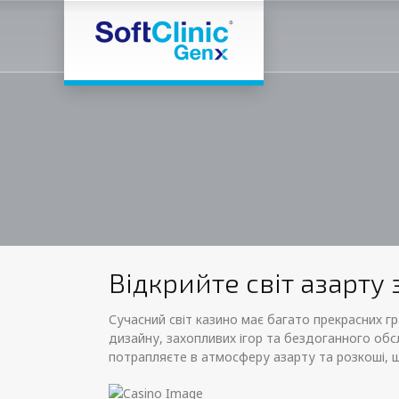
Відкрийте світ азарту 
Сучасний світ казино має багато прекрасних гр
дизайну, захопливих ігор та бездоганного обс
потрапляєте в атмосферу азарту та розкоші, щ