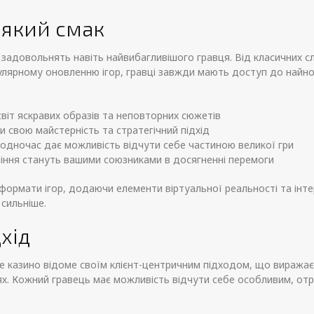
-який смак
кі задовольнять навіть найвибагливішого гравця. Від класичних с
лярному оновленню ігор, гравці завжди мають доступ до найнов
 світ яскравих образів та неповторних сюжетів
и свою майстерність та стратегічний підхід
водночас дає можливість відчути себе частиною великої гри
міння стануть вашими союзниками в досягненні перемоги
і формати ігор, додаючи елементи віртуальної реальності та інт
сильніше.
хід
 Це казино відоме своїм клієнт-центричним підходом, що виража
ях. Кожний гравець має можливість відчути себе особливим, отр