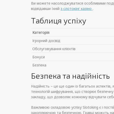
Ви можете насолоджуватися особливими подіями
відвідавши їхній
з слотокінг казіно
.
Таблиця успіху
Категорія
Ігрорний досвід
Обслуговування клієнтів
Бонуси
Безпека
Безпека та надійність
Надійність – це ще один із багатьох аспектів,
технологій шифрування, що створює безпечну 
закладу, що дозволяє кожному відчувати себ
Важливою складовою успіху Slotoking є і пост
захоплюючою та безпечною. Гравці можуть нас