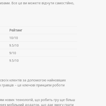
изами. Все це ви можете відчути самостійно,
Рейтинг
10/10
9.5/10
9/10
9.5/10
 своїх клієнтів за допомогою найновіших
 гравців – це ключові принципи роботи
ням нових технологій, що робить гру ще більш
ерез мобільний додаток, що дає змогу грати