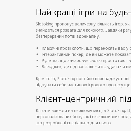
Найкращі ігри на будь
Slotoking пропонує величезну кількість ігор, я
знайдеться розвага для кожного. Завдяки регу
безперервний потік адреналіну.
Класичні ігрові слоти, що переносять вас у
Інтерактивний покер, де ви можете показат
Рулетка, що зачаровує своєю простотою і 
Блекджек, де від вас залежить, удача чи в
Крім того, Slotoking постійно впроваджує нов
відчувати себе частиною ігрового процесу ще 
Клієнт-центричний під
Клієнти завжди на першому місці в Slotoking.
персоналізованих бонусах і ексклюзивних поді
що розроблені спеціально для нього.