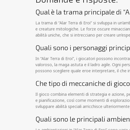
Qual è la trama principale di “A
La trama di “Alar Terra di Eroi” si sviluppa in un’
e creature mitologiche. Le forze oscure minacciano 
abilità uniche, che si intrecciano per creare un’esp
Quali sono i personaggi princip
In “Alar Terra di Eroi”, i giocatori possono incontr
valoroso, la maga astuta e il ladro agile. Ogni pers
possono scegliere quale eroe interpretare, il che inf
Che tipo di meccaniche di gioco 
Il gioco combina elementi di strategia e azione, pe
e pianificazione, così come momenti di esplorazione
sviluppare abilità speciali arricchisce ulteriormente
Quali sono le principali ambient
Le ambientazioni in “Alar Terra di Eroi” sono vari