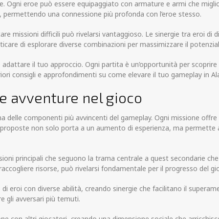
e. Ogni eroe può essere equipaggiato con armature e armi che miglio
io, permettendo una connessione più profonda con l’eroe stesso.
are missioni difficili può rivelarsi vantaggioso. Le sinergie tra eroi di
icare di esplorare diverse combinazioni per massimizzare il potenziale
 adattare il tuo approccio. Ogni partita è un’opportunità per scoprire n
iori consigli e approfondimenti su come elevare il tuo gameplay in Ala
le avventure nel gioco
 una delle componenti più avvincenti del gameplay. Ogni missione offre
 proposte non solo porta a un aumento di esperienza, ma permette an
ssioni principali che seguono la trama centrale a quest secondarie che
raccogliere risorse, può rivelarsi fondamentale per il progresso del gi
i eroi con diverse abilità, creando sinergie che facilitano il superame
e gli avversari più temuti.
ne con altri giocatori, creando una dimensione sociale che arricchisc