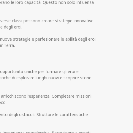
rano le loro capacità. Questo non solo influenza
 diverse classi possono creare strategie innovative
 degli eroi.
uove strategie e perfezionare le abilità degli eroi.
r Terra.
 opportunità uniche per formare gli eroi e
che di esplorare luoghi nuovi e scoprire storie
 arricchiscono l’esperienza. Completare missioni
oco.
nto degli ostacoli. Sfruttare le caratteristiche
e l’esperienza complessiva. Partecipare a eventi