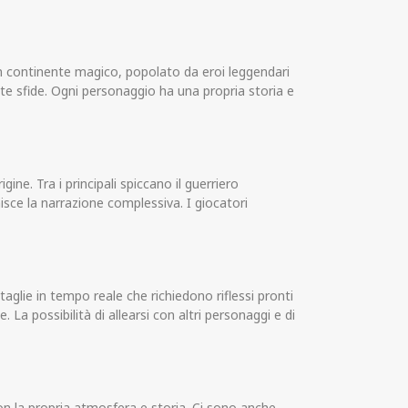
n un continente magico, popolato da eroi leggendari
este sfide. Ogni personaggio ha una propria storia e
ine. Tra i principali spiccano il guerriero
hisce la narrazione complessiva. I giocatori
aglie in tempo reale che richiedono riflessi pronti
La possibilità di allearsi con altri personaggi e di
con la propria atmosfera e storia. Ci sono anche