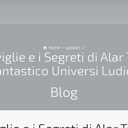
Home
updates
glie e i Segreti di Alar 
antastico Universi Ludi
Blog