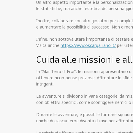
Un altro aspetto importante è la personalizzazion
le statistiche, ma anche l’estetica del personagg
Inoltre, collaborare con altri giocatori per complet
e aumentare la possibilità di successo. Non diment
Infine, non sottovalutare l’importanza di testare e
Visita anche
https://www.oscargalliano.it/
per ulter
Guida alle missioni e al
In “Alar Terra di Eroi”, le missioni rappresentano
ottenere ricompense preziose. Affrontare le sfide
intriganti.
Le avventure si dividono in varie categorie: da mi
con obiettivi specifici, come sconfiggere nemici o 
Durante le avventure, è possibile formare squadre d
uniche di ciascun eroe diventa chiave per affrontar
Le missioni offrono anche opportunità di interazio