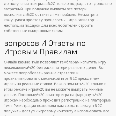
до получения выигрыша%2C только подход этот довольно
затратный. При получена выплаты все потери
восполнятся%2C останется же прибыль. Несмотря а
кажущуюся простоту процесса%2C игра “Авиатор” –
настоящий подарок дли всех любителей строить
собственные выигрышные схемы.
вопросов И Ответы по
Игровым Правилам
Онлайн казино 1win позволяет гемблерам испытать игру
нежелающим%2C без риска потери реальных денег. Вы
можете попробовать разные стратегии и
проанализировать с механикой игры%2C прежде чем
играть на реальные ставки. Важно помнить%2C только в
этом режиме игры%2C вы не можете выиграть мнимые
деньги. Поскольку%2C авиатор игра на фарцануть%2C
игрокам необходимо проходит регистрацию на платформе
1win. Регистрация позволяли вам создать аккаунт%2C
получить доступ к игровому контенту а использовать все