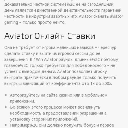
доказательно честной системе%2C ее на сегодняшний
день является единственной действительности гарантией
честности в индустрии азартных игр. Aviator скачать aviator
gaming – только просто нечто!
Aviator Онлайн Ставки
Она не требует от игрока малейших навыков – чересчур
сделать ставку и выйти из игровой сессии до её
завершения. В 1Win Aviator раунды длинные%2C поэтому
главное%2C только требуется для победоносного – не
успеет с выводом деньги. Aviator позволяет игроку
выиграть практически в любом раунде только получить
выигрыш зависящий от коэффициента ото 1х до 200х.
Авторизуйтесь на сайте казино или в мобильном
приложении.
Во всяком этого процесса может возникнуть
необходимость а предоставлении разрешения а
установку сторонних приложений.
Например%2C они должно получить бонус и первое