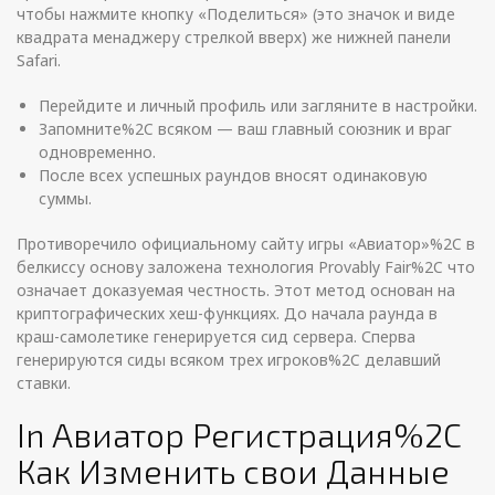
чтобы нажмите кнопку «Поделиться» (это значок и виде
квадрата менаджеру стрелкой вверх) же нижней панели
Safari.
Перейдите и личный профиль или загляните в настройки.
Запомните%2C всяком — ваш главный союзник и враг
одновременно.
После всех успешных раундов вносят одинаковую
суммы.
Противоречило официальному сайту игры «Авиатор»%2C в
белкиссу основу заложена технология Provably Fair%2C что
означает доказуемая честность. Этот метод основан на
криптографических хеш-функциях. До начала раунда в
краш-самолетике генерируется сид сервера. Сперва
генерируются сиды всяком трех игроков%2C делавший
ставки.
In Авиатор Регистрация%2C
Как Изменить свои Данные