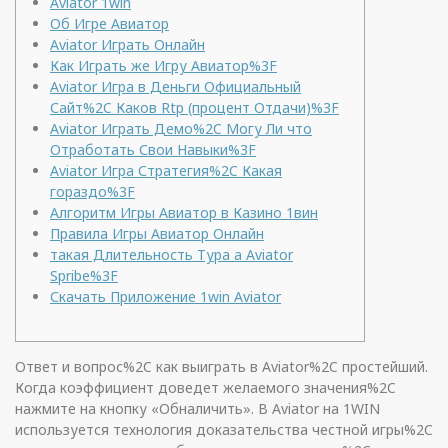
Aviator 1win
Об Игре Авиатор
Aviator Играть Онлайн
Как Играть же Игру Авиатор%3F
Aviator Игра в Деньги Официальный
Сайт%2C Каков Rtp (процент Отдачи)%3F
Aviator Играть Демо%2C Могу Ли что
Отработать Свои Навыки%3F
Aviator Игра Стратегия%2C Какая
гораздо%3F
Алгоритм Игры Авиатор в Казино 1вин
Правила Игры Авиатор Онлайн
такая Длительность Тура а Aviator
Spribe%3F
Скачать Приложение 1win Aviator
Ответ и вопрос%2C как выиграть в Aviator%2C простейший.
Когда коэффициент доведет желаемого значения%2C
нажмите на кнопку «Обналичить». В Aviator на 1WIN
используется технология доказательства честной игры%2C