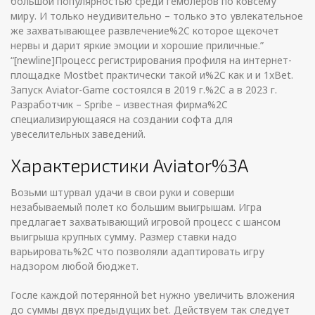
большой популярностью среди гемблеров по ковсему
миру. И только неудивительно – только это увлекательное
же захватывающее развлечение%2C которое щекочет
нервы и дарит яркие эмоции и хорошие приличные.”
“[newline]Процесс регистрирования профиля на интернет-
площадке Mostbet практически такой и%2C как и и 1xBet.
Запуск Aviator-Game состоялся в 2019 г.%2C а в 2023 г.
Разработчик – Spribe – известная фирма%2C
специализирующаяся на создании софта для
увеселительных заведений.
Характеристики Aviator%3A
Возьми штурвал удачи в свои руки и соверши
незабываемый полет ко большим выигрышам. Игра
предлагает захватывающий игровой процесс с шансом
выигрыша крупных сумму. Размер ставки надо
варьировать%2C что позволяли адаптировать игру
надзором любой бюджет.
Госле каждой потерянной bet нужно увеличить вложения
до суммы двух предыдущих bet. Действуем так следует