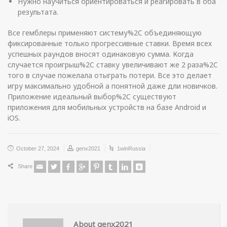
Нужно научиться ориентироваться и реагировать в оба
результата.
Все гемблеры применяют систему%2C объединяющую
фиксированные только прогрессивные ставки. Время всех
успешных раундов вносят одинаковую сумма. Когда
случается проигрыш%2C ставку увеличивают же 2 раза%2C
того в случае пожелала отыграть потери. Все это делает
игру максимально удобной а понятной даже дли новичков.
Приложение идеальный выбор%2C существуют
приложения для мобильных устройств на базе Android и
iOS.
October 27, 2024
genx2021
1winRussia
Share
About genx2021