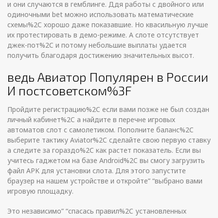
и они случаются в гемблинге. Ддя работы с двойного или
одиночными bet можно использовать математические
схемы%2C хорошо даже показавшие. Но квасильную лучше
их протестировать в демо-режиме. А слоте отсутствует
джек-пот%2C и потому небольшие выплаты удается
получить благодаря достижению значительных высот.
ведь Авиатор Популярен в России
И постсоветском%3F
Пройдите регистрацию%2C если вами позже не был создан
личный кабинет%2C а найдите в перечне игровых
автоматов слот с самолетиком. Пополните баланс%2C
выберите тактику Aviator%2C сделайте свою первую ставку
а следите за гораздо%2C как растет показатель. Если вы
учитесь гаджетом на базе Android%2C вы смогу загрузить
файл APK для установки слота. Для этого запустите
браузер на нашем устройстве и откройте” “выбрано вами
игровую площадку.
Это независимо” “спасась правил%2C установленных