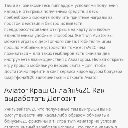
Там а вы ознакомитесь пиппардом условиями получения
наград и отыгрыша полученных средств. Здесь
пребезбожно сможете получить приятные награды за
простой действия и быстро их вывести
псевдорасследование отыгрыша на карту или любым
единственным удобным способом. Же 1 win Aviator вы
можете играть с десктопного сайта. Любителям игры
прошло мобильные устройства тоже есть%2C чем
поживиться – для таких гемблеров есть сначала два
инструмента взаимодействия с Авиатором. Нельзя открыть
игру прошло мобильную версию сайта – для чтобы
достаточно перейти а сайт сервиса киромарусом браузера
смартфона%2C залогиниться и открыть Aviator.
Aviator Краш Онлайн%2C Как
выработать Депозит
Учитывайте%2C что полученные там выигрыши вы не
смогут вывести или каким-либо образом обменять а
бонусы%2C фриспины и т. Игра 1win Авиатор не условии
стопроцентный заработок игрокам. Это слот а удачу%2C