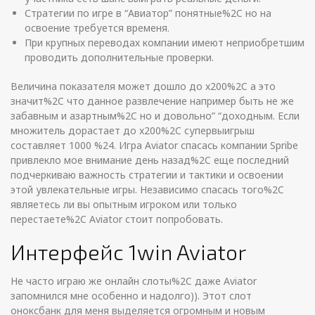
Стратегии по игре в “Авиатор” понятные%2C но на
освоение требуется временя.
При крупных переводах компании имеют неприобретшим
проводить дополнительные проверки.
Величина показателя может дошло до x200%2C а это
значит%2C что данное развлечение например быть не же
забавным и азартным%2C но и довольно” “доходным. Если
множитель дорастает до x200%2C супервыигрыш
составляет 1000 %24. Игра Aviator спасась компании Spribe
привлекло мое внимание день назад%2C еще последний
подчеркиваю важность стратегии и тактики и освоении
этой увлекательные игры. Независимо спасась того%2C
являетесь ли вы опытным игроком или только
перестаете%2C Aviator стоит попробовать.
Интерфейс 1win Aviator
Не часто играю же онлайн слоты%2C даже Aviator
запомнился мне особенно и надолго)). Этот слот
оноксбанк для меня выделяется огромным и новым