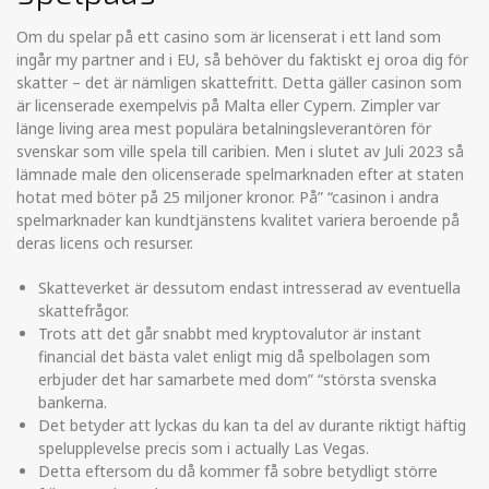
Om du spelar på ett casino som är licenserat i ett land som
ingår my partner and i EU, så behöver du faktiskt ej oroa dig för
skatter – det är nämligen skattefritt. Detta gäller casinon som
är licenserade exempelvis på Malta eller Cypern. Zimpler var
länge living area mest populära betalningsleverantören för
svenskar som ville spela till caribien. Men i slutet av Juli 2023 så
lämnade male den olicenserade spelmarknaden efter at staten
hotat med böter på 25 miljoner kronor. På” “casinon i andra
spelmarknader kan kundtjänstens kvalitet variera beroende på
deras licens och resurser.
Skatteverket är dessutom endast intresserad av eventuella
skattefrågor.
Trots att det går snabbt med kryptovalutor är instant
financial det bästa valet enligt mig då spelbolagen som
erbjuder det har samarbete med dom” “största svenska
bankerna.
Det betyder att lyckas du kan ta del av durante riktigt häftig
spelupplevelse precis som i actually Las Vegas.
Detta eftersom du då kommer få sobre betydligt större