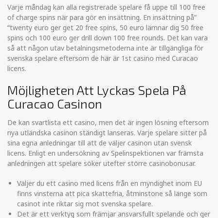
Varje måndag kan alla registrerade spelare få uppe till 100 free
of charge spins när para gör en insättning. En insättning på”
“twenty euro ger get 20 free spins, 50 euro lämnar dig 50 free
spins och 100 euro ger drill down 100 free rounds. Det kan vara
så att någon utav betalningsmetoderna inte är tillgängliga för
svenska spelare eftersom de här är 1st casino med Curacao
licens.
Möjligheten Att Lyckas Spela På
Curacao Casinon
De kan svartlista ett casino, men det är ingen lösning eftersom
nya utländska casinon ständigt lanseras. Varje spelare sitter på
sina egna anledningar till att de väljer casinon utan svensk
licens. Enligt en undersökning av Spelinspektionen var främsta
anledningen att spelare söker utefter större casinobonusar.
Väljer du ett casino med licens från en myndighet inom EU
finns vinsterna att pica skattefria, åtminstone så länge som
casinot inte riktar sig mot svenska spelare.
Det är ett verktyg som främjar ansvarsfullt spelande och ger