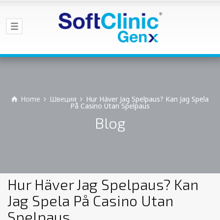
Home
Швеция
Hur Häver Jag Spelpaus? Kan Jag Spela
På Casino Utan Spelpaus
Blog
Hur Häver Jag Spelpaus? Kan
Jag Spela På Casino Utan
Spelpaus