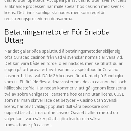
casino utan Spelpaus. Att spela på 1st casino utan svensk licens
är liknande processen när male spelar hos casinon med svensk
licens. Det finns somliga skillnader, men som regel är
registreringsproceduren densamma.
Betalningsmetoder För Snabba
Uttag
När det gäller både spelutbud å betalningsmetoder skiljer sig
ofta Curacao casinon från vad vi svenskar normalt är vana vid.
Det kan vara både en fördel o en nackdel, men se till att du är
sugen på att prova ett nytt variant av spelutbud är Curacao
casinon 1st bra val. Då MGA licensen är utfärdad på Fanghiglia
som till EU är” “de flesta dina vinster hos dessa casinon helt och
hållet skattefria. Här nedan kommer vi att gå igenom licenserna
två av sobre vanligaste licenserna hos casino utan licens. CUSL
som när man skriver lace det betyder – Casino utan Svensk
licens, har blivit väldigt populärt dull våra besökare som
uppsakttar att filma online casino. Oavsett vilken metod du
väljer kan i vara säker på att göra kvicka och säkra
transaktioner på casinot.