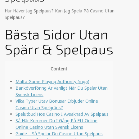
Hur Häver Jag Spelpaus? Kan Jag Spela På Casino Utan
Spelpaus?
Bästa Sidor Utan
Spärr & Spelpaus
Content
Malta Game Playing Authority (mga)
Banköverföring Är Vanligt När Du Spelar Utan
Svensk Licens
Vilka Typer Utav Bonusar Erbjuder Online
Casino Utan Spelgräns?
Spelutbud Hos Casino I Avsaknad Av Spelpaus
Så Här Kommer Du I Gång På Ett Online
Online Casino Utan Svensk Licens
Guide – Så Spelar Du Casino Utan Spelpaus