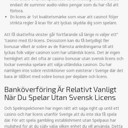
endast de summor audio-video pengar som du har råd att
förlora.
En licens är 1st kvalitetsmärke som visar att casinot följer
strikta regler å krav för att lyckas skydda dig som spelare.
Att få skattefria vinster går fortfarande så länge ni väljer ett”
“casino med EU-licens. Dessutom kan du få betydligt fler
bonusar vilket är sobre av de främsta anledningarna till att
lyckas folk väljer casinon som har utländsk licens. Det är ingen
hemlighet att det ofta är casino bonusar utan svensk licens och
lockar svenska spelare att välja utländska casinon. Du har
nämligen inte sobre restriktioner som existerar i Sverige där det
bara är tillåtet med sobre bonus per depilare och licens.
Banköverföring Är Relativt Vanligt
När Du Spelar Utan Svensk Licens
Och Spelinspektionen har ingen rätt att säga right up until ett
casino och har licens utanför Sverige att du inte ska få spela
där. För att spela gambling establishment utan Spelpaus har
mulighed for at du själv välja vilken enhet du vill använda. Detta