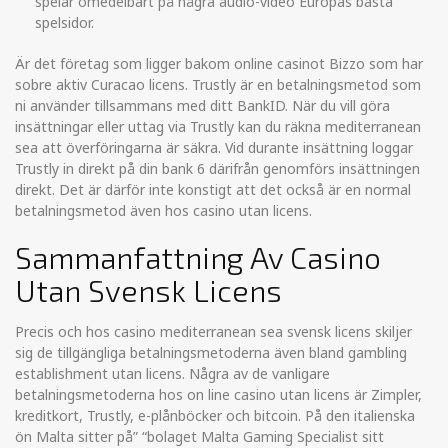
spelar omedelbart på några audio-video Europas bästa
spelsidor.
Är det företag som ligger bakom online casinot Bizzo som har
sobre aktiv Curacao licens. Trustly är en betalningsmetod som
ni använder tillsammans med ditt BankID. När du vill göra
insättningar eller uttag via Trustly kan du räkna mediterranean
sea att överföringarna är säkra. Vid durante insättning loggar
Trustly in direkt på din bank 6 därifrån genomförs insättningen
direkt. Det är därför inte konstigt att det också är en normal
betalningsmetod även hos casino utan licens.
Sammanfattning Av Casino
Utan Svensk Licens
Precis och hos casino mediterranean sea svensk licens skiljer
sig de tillgängliga betalningsmetoderna även bland gambling
establishment utan licens. Några av de vanligare
betalningsmetoderna hos on line casino utan licens är Zimpler,
kreditkort, Trustly, e-plånböcker och bitcoin. På den italienska
ön Malta sitter på” “bolaget Malta Gaming Specialist sitt