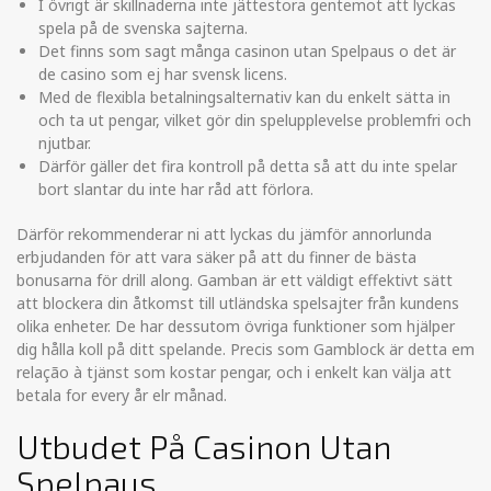
I övrigt är skillnaderna inte jättestora gentemot att lyckas
spela på de svenska sajterna.
Det finns som sagt många casinon utan Spelpaus o det är
de casino som ej har svensk licens.
Med de flexibla betalningsalternativ kan du enkelt sätta in
och ta ut pengar, vilket gör din spelupplevelse problemfri och
njutbar.
Därför gäller det fira kontroll på detta så att du inte spelar
bort slantar du inte har råd att förlora.
Därför rekommenderar ni att lyckas du jämför annorlunda
erbjudanden för att vara säker på att du finner de bästa
bonusarna för drill along. Gamban är ett väldigt effektivt sätt
att blockera din åtkomst till utländska spelsajter från kundens
olika enheter. De har dessutom övriga funktioner som hjälper
dig hålla koll på ditt spelande. Precis som Gamblock är detta em
relação à tjänst som kostar pengar, och i enkelt kan välja att
betala for every år elr månad.
Utbudet På Casinon Utan
Spelpaus