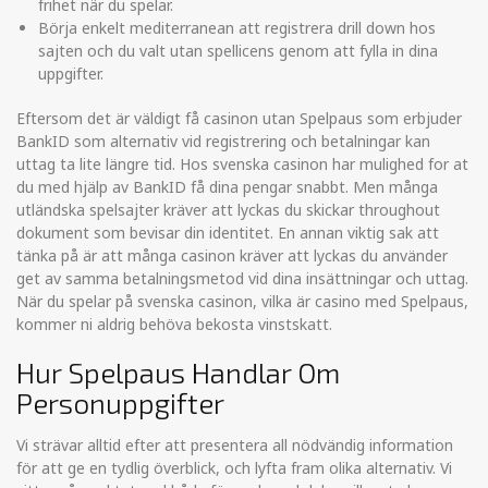
frihet när du spelar.
Börja enkelt mediterranean att registrera drill down hos
sajten och du valt utan spellicens genom att fylla in dina
uppgifter.
Eftersom det är väldigt få casinon utan Spelpaus som erbjuder
BankID som alternativ vid registrering och betalningar kan
uttag ta lite längre tid. Hos svenska casinon har mulighed for at
du med hjälp av BankID få dina pengar snabbt. Men många
utländska spelsajter kräver att lyckas du skickar throughout
dokument som bevisar din identitet. En annan viktig sak att
tänka på är att många casinon kräver att lyckas du använder
get av samma betalningsmetod vid dina insättningar och uttag.
När du spelar på svenska casinon, vilka är casino med Spelpaus,
kommer ni aldrig behöva bekosta vinstskatt.
Hur Spelpaus Handlar Om
Personuppgifter
Vi strävar alltid efter att presentera all nödvändig information
för att ge en tydlig överblick, och lyfta fram olika alternativ. Vi