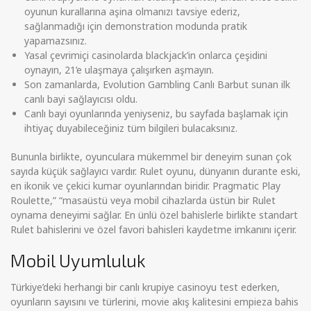
oyunun kurallarına aşina olmanızı tavsiye ederiz,
sağlanmadığı için demonstration modunda pratik
yapamazsınız.
Yasal çevrimiçi casinolarda blackjack’in onlarca çeşidini
oynayın, 21’e ulaşmaya çalışırken aşmayın.
Son zamanlarda, Evolution Gambling Canlı Barbut sunan ilk
canlı bayi sağlayıcısı oldu.
Canlı bayi oyunlarında yeniyseniz, bu sayfada başlamak için
ihtiyaç duyabileceğiniz tüm bilgileri bulacaksınız.
Bununla birlikte, oyunculara mükemmel bir deneyim sunan çok
sayıda küçük sağlayıcı vardır. Rulet oyunu, dünyanın durante eski,
en ikonik ve çekici kumar oyunlarından biridir. Pragmatic Play
Roulette,” “masaüstü veya mobil cihazlarda üstün bir Rulet
oynama deneyimi sağlar. En ünlü özel bahislerle birlikte standart
Rulet bahislerini ve özel favori bahisleri kaydetme imkanını içerir.
Mobil Uyumluluk
Türkiye’deki herhangi bir canlı krupiye casinoyu test ederken,
oyunların sayısını ve türlerini, movie akış kalitesini empieza bahis