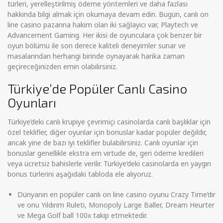
türleri, yerelleştirilmiş ödeme yöntemleri ve daha fazlası
hakkında bilgi almak için okumaya devam edin. Bugün, canlı on
line casino pazarına hakim olan iki sağlayıcı var, Playtech ve
Advancement Gaming. Her ikisi de oyunculara çok benzer bir
oyun bölümü ile son derece kaliteli deneyimler sunar ve
masalarından herhangi birinde oynayarak harika zaman
geçireceğinizden emin olabilirsiniz.
Türkiye’de Popüler Canlı Casino
Oyunları
Türkiye’deki canlı krupiye çevrimiçi casinolarda canlı başlıklar için
özel teklifler, diğer oyunlar için bonuslar kadar popüler değildir,
ancak yine de bazı iyi teklifler bulabilirsiniz. Canlı oyunlar için
bonuslar genellikle ekstra em virtude de, geri ödeme kredileri
veya ücretsiz bahislerle verilir. Türkiye’deki casinolarda en yaygın
bonus türlerini aşağıdaki tabloda ele alıyoruz.
Dünyanın en popüler canlı on line casino oyunu Crazy Time’dır
ve onu Yıldırım Ruleti, Monopoly Large Baller, Dream Heurter
ve Mega Golf ball 100x takip etmektedir.