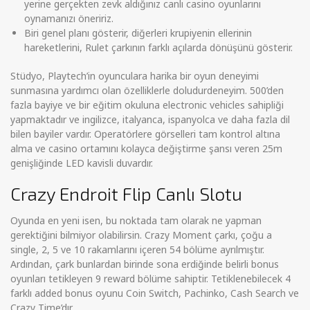
yerine gerçekten zevk aldığınız canlı casino oyunlarını
oynamanızı öneririz.
Biri genel planı gösterir, diğerleri krupiyenin ellerinin
hareketlerini, Rulet çarkının farklı açılarda dönüşünü gösterir.
Stüdyo, Playtech’in oyunculara harika bir oyun deneyimi
sunmasına yardımcı olan özelliklerle doludurdeneyim. 500’den
fazla bayiye ve bir eğitim okuluna electronic vehicles sahipliği
yapmaktadır ve ingilizce, italyanca, ispanyolca ve daha fazla dil
bilen bayiler vardır. Operatörlere görselleri tam kontrol altına
alma ve casino ortamını kolayca değiştirme şansı veren 25m
genişliğinde LED kavisli duvardır.
Crazy Endroit Flip Canlı Slotu
Oyunda en yeni isen, bu noktada tam olarak ne yapman
gerektiğini bilmiyor olabilirsin. Crazy Moment çarkı, çoğu a
single, 2, 5 ve 10 rakamlarını içeren 54 bölüme ayrılmıştır.
Ardından, çark bunlardan birinde sona erdiğinde belirli bonus
oyunları tetikleyen 9 reward bölüme sahiptir. Tetiklenebilecek 4
farklı added bonus oyunu Coin Switch, Pachinko, Cash Search ve
Crazy Time’dır.