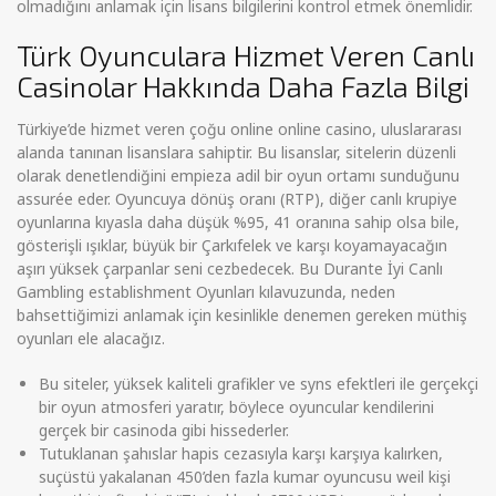
olmadığını anlamak için lisans bilgilerini kontrol etmek önemlidir.
Türk Oyunculara Hizmet Veren Canlı
Casinolar Hakkında Daha Fazla Bilgi
Türkiye’de hizmet veren çoğu online online casino, uluslararası
alanda tanınan lisanslara sahiptir. Bu lisanslar, sitelerin düzenli
olarak denetlendiğini empieza adil bir oyun ortamı sunduğunu
assurée eder. Oyuncuya dönüş oranı (RTP), diğer canlı krupiye
oyunlarına kıyasla daha düşük %95, 41 oranına sahip olsa bile,
gösterişli ışıklar, büyük bir Çarkıfelek ve karşı koyamayacağın
aşırı yüksek çarpanlar seni cezbedecek. Bu Durante İyi Canlı
Gambling establishment Oyunları kılavuzunda, neden
bahsettiğimizi anlamak için kesinlikle denemen gereken müthiş
oyunları ele alacağız.
Bu siteler, yüksek kaliteli grafikler ve syns efektleri ile gerçekçi
bir oyun atmosferi yaratır, böylece oyuncular kendilerini
gerçek bir casinoda gibi hissederler.
Tutuklanan şahıslar hapis cezasıyla karşı karşıya kalırken,
suçüstü yakalanan 450’den fazla kumar oyuncusu weil kişi