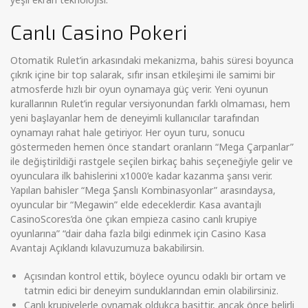
Canlı Casino Pokeri
Otomatik Rulet’in arkasındaki mekanizma, bahis süresi boyunca
çıkrık içine bir top salarak, sıfır insan etkileşimi ile samimi bir
atmosferde hızlı bir oyun oynamaya güç verir. Yeni oyunun
kurallarının Rulet’in regular versiyonundan farklı olmaması, hem
yeni başlayanlar hem de deneyimli kullanıcılar tarafından
oynamayı rahat hale getiriyor. Her oyun turu, sonucu
göstermeden hemen önce standart oranların “Mega Çarpanlar”
ile değiştirildiği rastgele seçilen birkaç bahis seçeneğiyle gelir ve
oyunculara ilk bahislerini x1000’e kadar kazanma şansı verir.
Yapılan bahisler “Mega Şanslı Kombinasyonlar” arasındaysa,
oyuncular bir “Megawin” elde edeceklerdir. Kasa avantajlı
CasinoScores’da öne çıkan empieza casino canlı krupiye
oyunlarına” “dair daha fazla bilgi edinmek için Casino Kasa
Avantajı Açıklandı kılavuzumuza bakabilirsin.
Açısından kontrol ettik, böylece oyuncu odaklı bir ortam ve
tatmin edici bir deneyim sunduklarından emin olabilirsiniz.
Canlı krupiyelerle oynamak oldukça basittir, ancak önce belirli