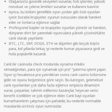
Olağanüstü güvenlik seviyeleri sunarlar, hızlı işlemler, yüksek
mevduat ve çekme limitleri sunarlar ve kullanımı basittir.
Ayrıca, bu bölüm genellikle oyun şovları gibi özel oyunları
içerir; burada krupiyeler, oyunun sunucuları olarak hareket
eder ve tonlarca eğlence sağlar.
Profesyonel bayiler ve krupiyeler oyunları yönetir ve hareket,
dünyanın dört bir yanındaki oyunculara yüksek çözünürlükte
canlı olarak yayınlanır.
BTC, LTC, XRP, DOGE, ETH ve diğerleri gibi birçok kripto
para, kid yıllarda birkaç iyi nedenle kumar piyasasına girdi ve
hızla popülerlik kazandı.
Canlı bir casinoda check modunda oynama imkânı
olmadığından, para için oynamak için pra” “yatırma işlemi yapın.
Oyun içi hesabınıza pra yatırdıktan sonra canlı casino bölümüne
gidin ve oyunu beğeninize göre seçin. Bu kategori, geleneksel
canlı oyunlardan çok daha fazla eğlence empieza dinamizm
sunar, çarpanlar, tahmin edilemez kazançlar, heyecan verici
benefit özellikleri ve çok eğlence ekler. Canlı bayi oyunları
kumarhanelerin çalışması için pahalıdır, bu nedenle normalde
masalarda ücretsiz oyun sunmazlar.