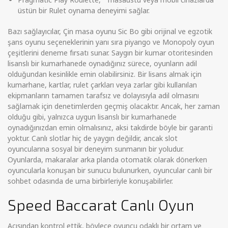
üstün bir Rulet oynama deneyimi sağlar.
Bazı sağlayıcılar, Çin masa oyunu Sic Bo gibi orijinal ve egzotik
şans oyunu seçeneklerinin yanı sıra piyango ve Monopoly oyun
çeşitlerini deneme fırsatı sunar. Saygın bir kumar otoritesinden
lisanslı bir kumarhanede oynadığınız sürece, oyunların adil
olduğundan kesinlikle emin olabilirsiniz. Bir lisans almak için
kumarhane, kartlar, rulet çarkları veya zarlar gibi kullanılan
ekipmanların tamamen tarafsız ve dolayısıyla adil olmasını
sağlamak için denetimlerden geçmiş olacaktır. Ancak, her zaman
olduğu gibi, yalnızca uygun lisanslı bir kumarhanede
oynadığınızdan emin olmalısınız, aksi takdirde böyle bir garanti
yoktur. Canlı slotlar hiç de yaygın değildir, ancak slot
oyuncularına sosyal bir deneyim sunmanın bir yoludur.
Oyunlarda, makaralar arka planda otomatik olarak dönerken
oyuncularla konuşan bir sunucu bulunurken, oyuncular canlı bir
sohbet odasında de uma birbirleriyle konuşabilirler.
Speed Baccarat Canlı Oyun
Açısından kontrol ettik, böylece oyuncu odaklı bir ortam ve