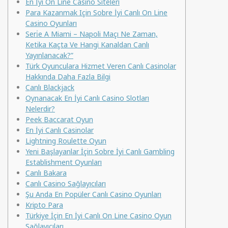
En İyi On Line Casino Siteleri
Para Kazanmak Için Sobre İyi Canlı On Line
Casino Oyunları
Seri̇e A Miami – Napoli Maçı Ne Zaman,
Ketika Kaçta Ve Hangi Kanaldan Canlı
Yayınlanacak?”
Türk Oyunculara Hizmet Veren Canlı Casinolar
Hakkında Daha Fazla Bilgi
Canlı Blackjack
Oynanacak En İyi Canlı Casino Slotları
Nelerdir?
Peek Baccarat Oyun
En İyi Canlı Casinolar
Lightning Roulette Oyun
Yeni Başlayanlar İçin Sobre İyi Canlı Gambling
Establishment Oyunları
Canlı Bakara
Canlı Casino Sağlayıcıları
Şu Anda En Popüler Canlı Casino Oyunları
Kripto Para
Türkiye İçin En İyi Canlı On Line Casino Oyun
Sağlayıcıları