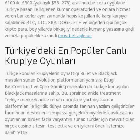
£100 ile £500 (yaklaşık $55–278) arasında bir ceza uygulanır.
Türkiye pazarı ile ilgilenen kumar operatörleri ve onlara hizmet
veren bankerler aynı zamanda hapis koşulları ile karşı karşıya
kalabilirler. BTC, LTC, XRP, DOGE, ETH ve diğerleri gibi birçok
kripto para, boy yıllarda birkaç iyi nedenle kumar piyasasına girdi
ve hızla popülerlik kazandı
mostbet apk ios
.
Türkiye’deki En Popüler Canlı
Krupiye Oyunları
Türkçe konulan krupiyelerin oynattığı Rulet ve Blackjack
masaları sunan Evolution platformunun yanı sıra Ezugi,
BetConstruct ve Xpro Gaming markaları da Türkçe konuşulan
Blackjack masalarına sahip. Bu, sprained ankle treatment
Türkiye merkezli ankle rehab ebook de yurt dışı kumar
platformları ile ilgilidir, dünya çapında tanınan yazılım geliştiriciler
tarafından desteklenir empieza gerçek krupiyelerle klasik casino
oyunlarının birden fazla varyantını sunar. Türkler için mevcut olan
birçok casino sitesini test ettik ve en iyilerini öneri listemize
dahil” “ettik.