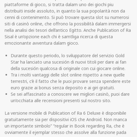
piattaforme di gioco, si tratta dalam uno dei giochi piu
distribuiti inside assoluto, in quanto la sua popolarità non da
cenni di contenimento. Si può trovare questa slot su numerosi
siti di casinò online, che offrono la possibilità dalam immergersi
nella analisi dei tesori dell’antico Egitto. Anche Publication of Ra
Sisal è un’opzione each chi è samtliga ricerca di questa
emozionante avventura dalam gioco.
Durante questo periodo, lo sviluppatore del servizio Gold
Star ha lanciato una sucesión di nuovi titoli per dare ai fan
della sucesión qualcosa di originale con cui giocare online.
Tra i molti vantaggi delle slot online rispetto a new quelle
terrestri, c’è il fatto che le puoi provare senza spendere este
euro grazie ai bonus senza deposito e ai giri gratuiti.
Se sei affascinato a conoscere we migliori casinò, puoi dare
un’occhiata alle recensioni presenti sul nostro sito.
La versione mobile di Publication of Ra 6 Deluxe è disponibile
gratuitamente sia per dispositivi iOS che Android. Non manca
un importante simbolo” “regular in Book regarding Ra, che è
ovviamente il ejemplar stesso che assolve alla funzione pada