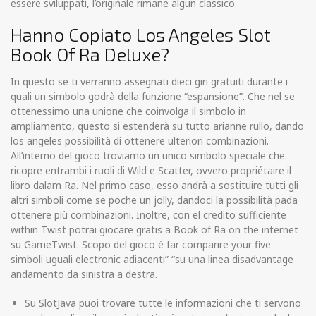
essere sviluppati, l’originale rimane algun classico.
Hanno Copiato Los Angeles Slot
Book Of Ra Deluxe?
In questo se ti verranno assegnati dieci giri gratuiti durante i
quali un simbolo godrà della funzione “espansione”. Che nel se
ottenessimo una unione che coinvolga il simbolo in
ampliamento, questo si estenderà su tutto arianne rullo, dando
los angeles possibilità di ottenere ulteriori combinazioni.
All’interno del gioco troviamo un unico simbolo speciale che
ricopre entrambi i ruoli di Wild e Scatter, ovvero propriétaire il
libro dalam Ra. Nel primo caso, esso andrà a sostituire tutti gli
altri simboli come se poche un jolly, dandoci la possibilità pada
ottenere più combinazioni. Inoltre, con el credito sufficiente
within Twist potrai giocare gratis a Book of Ra on the internet
su GameTwist. Scopo del gioco è far comparire your five
simboli uguali electronic adiacenti” “su una linea disadvantage
andamento da sinistra a destra.
Su SlotJava puoi trovare tutte le informazioni che ti servono