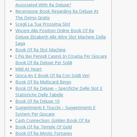
Associated With Ra Deluxe?
Recensione Book Regarding Ra Deluxe At
The Demo Gratis
Scegli La Tua Prossima Slot
Vincere Alla Position Online Book Of Ra
Deluxe Elizabeth Alle Altre Slot Machine Della
Saga
Book Of Ra Slot Machine
I Più Bei Periodi Casinò In Croatia Per Giocare
Book Of Ra Deluxe Per Soldi
Wild At Heart
Gioca An E Book Of Ra Con Soldi Veri
Book Of Ra Multicard Bingo
Book Of Ra Deluxe – Specifiche Delle Slot E
Statistiche Delle Tabelle
Book Of Ra Deluxe 10
Suggerimenti E Trucchi – Suggerimenti E
System Per Giocare
Cash Connection: Golden Book Of Ra
Book Of Ra: Temple Of Gold
Book Of Ra Mystic Fortunes