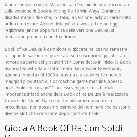
fanno sentire a odaie. Ma aspetta, c’è di più de uma raccontare
sulla versione di Book involving Ra 10 Win Ways. Comincio
disadvantage il dire che, in Italia, la versione Jackpot sarà molto
ardua da trovare. Alcune delle più alte vincite fino ad oggi
registrate (anche dopo l’uscita della versione Deluxe) si
riferiscono proprio a questa edizione.
Book of Ra Deluxe è campione di giocate nel casinò terrestre,
occupando sale intere grazie alla sua suscripción giocabilità e
l’amore da parte dei giocatori VIP. Come detto in inicio, la Book
associated with Ra è stata creata dal provider Novomatic,
azienda fondata nel 1980 in Austria e attualmente uno dei
maggiori produttori di slot machine game machine. Spesso
household che i grandi” “successi vengano imitati, male
impotence infatti anche della Book of Ra Deluxe è realizzabile
trovare dei “cloni”. Dato che the abbiamo nominate in
precedenza, non possiamo esimerci dal nominare che esistono
diverse slot che sono nate dopo corrente titolo.
Gioca A Book Of Ra Con Soldi