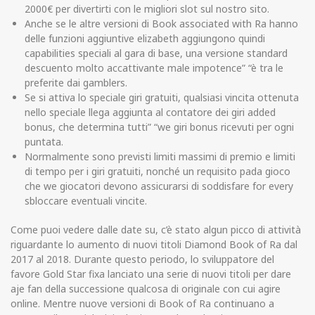
2000€ per divertirti con le migliori slot sul nostro sito.
Anche se le altre versioni di Book associated with Ra hanno
delle funzioni aggiuntive elizabeth aggiungono quindi
capabilities speciali al gara di base, una versione standard
descuento molto accattivante male impotence” “è tra le
preferite dai gamblers.
Se si attiva lo speciale giri gratuiti, qualsiasi vincita ottenuta
nello speciale llega aggiunta al contatore dei giri added
bonus, che determina tutti” “we giri bonus ricevuti per ogni
puntata.
Normalmente sono previsti limiti massimi di premio e limiti
di tempo per i giri gratuiti, nonché un requisito pada gioco
che we giocatori devono assicurarsi di soddisfare for every
sbloccare eventuali vincite.
Come puoi vedere dalle date su, c’è stato algun picco di attività
riguardante lo aumento di nuovi titoli Diamond Book of Ra dal
2017 al 2018. Durante questo periodo, lo sviluppatore del
favore Gold Star fixa lanciato una serie di nuovi titoli per dare
aje fan della successione qualcosa di originale con cui agire
online. Mentre nuove versioni di Book of Ra continuano a