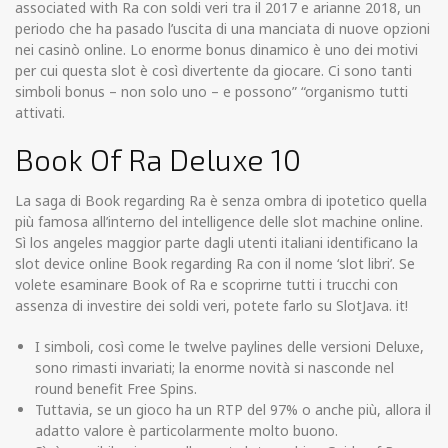
associated with Ra con soldi veri tra il 2017 e arianne 2018, un
periodo che ha pasado l’uscita di una manciata di nuove opzioni
nei casinò online. Lo enorme bonus dinamico è uno dei motivi
per cui questa slot è così divertente da giocare. Ci sono tanti
simboli bonus – non solo uno – e possono” “organismo tutti
attivati.
Book Of Ra Deluxe 10
La saga di Book regarding Ra è senza ombra di ipotetico quella
più famosa all’interno del intelligence delle slot machine online.
Sì los angeles maggior parte dagli utenti italiani identificano la
slot device online Book regarding Ra con il nome ‘slot libri’. Se
volete esaminare Book of Ra e scoprirne tutti i trucchi con
assenza di investire dei soldi veri, potete farlo su SlotJava. it!
I simboli, così come le twelve paylines delle versioni Deluxe,
sono rimasti invariati; la enorme novità si nasconde nel
round benefit Free Spins.
Tuttavia, se un gioco ha un RTP del 97% o anche più, allora il
adatto valore è particolarmente molto buono.