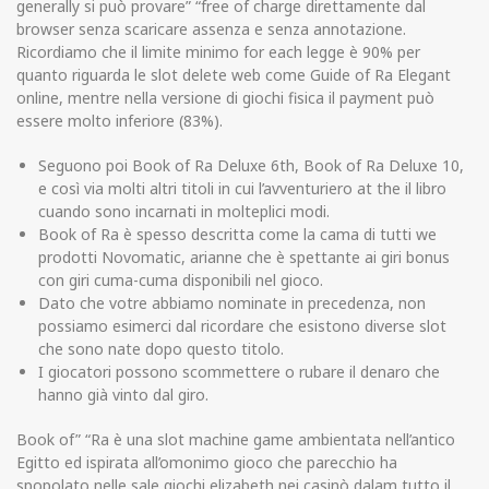
generally si può provare” “free of charge direttamente dal
browser senza scaricare assenza e senza annotazione.
Ricordiamo che il limite minimo for each legge è 90% per
quanto riguarda le slot delete web come Guide of Ra Elegant
online, mentre nella versione di giochi fisica il payment può
essere molto inferiore (83%).
Seguono poi Book of Ra Deluxe 6th, Book of Ra Deluxe 10,
e così via molti altri titoli in cui l’avventuriero at the il libro
cuando sono incarnati in molteplici modi.
Book of Ra è spesso descritta come la cama di tutti we
prodotti Novomatic, arianne che è spettante ai giri bonus
con giri cuma-cuma disponibili nel gioco.
Dato che votre abbiamo nominate in precedenza, non
possiamo esimerci dal ricordare che esistono diverse slot
che sono nate dopo questo titolo.
I giocatori possono scommettere o rubare il denaro che
hanno già vinto dal giro.
Book of” “Ra è una slot machine game ambientata nell’antico
Egitto ed ispirata all’omonimo gioco che parecchio ha
spopolato nelle sale giochi elizabeth nei casinò dalam tutto il