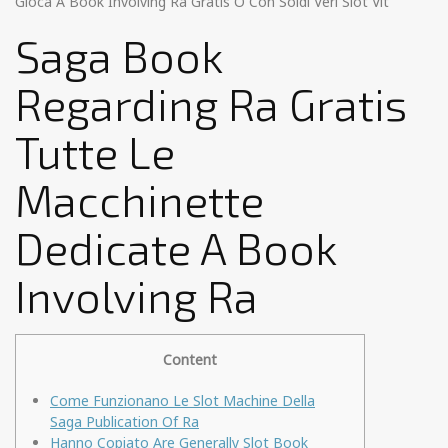
Gioca A Book Involving Ra Gratis O Con Soldi Veri Slot Vlt
Saga Book
Regarding Ra Gratis
Tutte Le
Macchinette
Dedicate A Book
Involving Ra
Content
Come Funzionano Le Slot Machine Della
Saga Publication Of Ra
Hanno Copiato Are Generally Slot Book