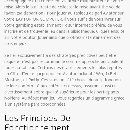
accompagnée d’un coefficient aléatoire multiplicateur de votre
mise. Alors le but” “reste de collecter le mise avant the vol de
l’avion (sa disparition). Pour jouer au tableau de pari Aviator sur
votre LAPTOP OR COMPUTER, il vous suffit de vous livrer sur
votre gambling establishment FR sur internet préféré, de vous
inscrire et de trouver le jeu dans la bibliothèque. Cliquez ensuite
sur votre bouton Jouer ainsi que profitez instantanément des
gros enjeux.
Se fier exclusivement à des stratégies prédictives peut être
risqué et n’est pas recommandé comme approche principale fill
jouer au tableau. Certains des établissements les plus réputés
en Côte d’Ivoire qui proposent Aviator incluent 1Win, 1xBet,
Mostbet, et PinUp. Ces sites ont été choisis durante fonction
de leur conformité aux critères ci-dessus, assurant aussi un
divertissement sobre qualité supérieure pour les participants
ivoiriens. Au début man jeu, vous regardez un diagramme grâce
à un système para coordonnées.
Les Principes De
Fonctionnement