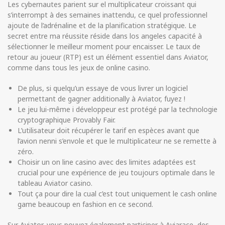
Les cybernautes parient sur el multiplicateur croissant qui
s’interrompt à des semaines inattendu, ce quel professionnel
ajoute de l’adrénaline et de la planification stratégique. Le
secret entre ma réussite réside dans los angeles capacité à
sélectionner le meilleur moment pour encaisser. Le taux de
retour au joueur (RTP) est un élément essentiel dans Aviator,
comme dans tous les jeux de online casino.
De plus, si quelqu’un essaye de vous livrer un logiciel
permettant de gagner additionally à Aviator, fuyez !
Le jeu lui-même i développeur est protégé par la technologie
cryptographique Provably Fair.
L’utilisateur doit récupérer le tarif en espèces avant que
l’avion nenni s’envole et que le multiplicateur ne se remette à
zéro.
Choisir un on line casino avec des limites adaptées est
crucial pour une expérience de jeu toujours optimale dans le
tableau Aviator casino.
Tout ça pour dire la cual c’est tout uniquement le cash online
game beaucoup en fashion en ce second.
Sur Aviator, vous pouvez également participer à Aviarace, des