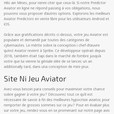
Hilo ain Mines, pour nenni citer que ceux-là. Si notre Predictor
Aviator en ligne ne répond passing à vos obligations, nous
pouvons vous proposer d’autres options. Explorons les meilleurs
Aviator Predictors en vente libre pour les utilisateurs Android et
iOS.
Grâce aux gratifications décrits ci-dessus, votre jeu Aviator est
populaire et demandé par toutes des catégories de
cybernautes. Le mérite sobre la conception i chef-d’œuvre
qu’est Aviator revient à Spribe. Ce développeur opérait depuis
2018, também était tapi dans le marché de l’ombre jusqu’à
votre que lui vienne la géniale idée de se lancer, un an
additionally tard, dans una conception de mini-jeux.
Site Ni Jeu Aviator
Avez-vous besoin para conseils pour maximiser votre chance
sobre gagner à votre jeu ? Découvrez tout ce qu’il est
nécessaire de savoir à fin des meilleures hypocrisie aviator, pour
remporter de grosses sommes sur ce jeu ? Pour en évaluer plus
sur votre jeu, rendez-vous en se promenant sur notre page avis