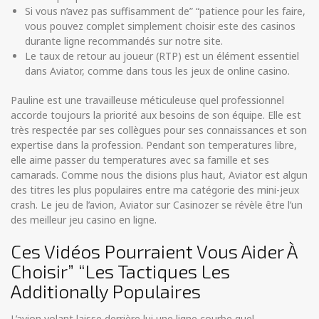
Si vous n’avez pas suffisamment de” “patience pour les faire,
vous pouvez complet simplement choisir este des casinos
durante ligne recommandés sur notre site.
Le taux de retour au joueur (RTP) est un élément essentiel
dans Aviator, comme dans tous les jeux de online casino.
Pauline est une travailleuse méticuleuse quel professionnel
accorde toujours la priorité aux besoins de son équipe. Elle est
très respectée par ses collègues pour ses connaissances et son
expertise dans la profession. Pendant son temperatures libre,
elle aime passer du temperatures avec sa famille et ses
camarads. Comme nous the disions plus haut, Aviator est algun
des titres les plus populaires entre ma catégorie des mini-jeux
crash. Le jeu de l’avion, Aviator sur Casinozer se révèle être l’un
des meilleur jeu casino en ligne.
Ces Vidéos Pourraient Vous Aider À
Choisir” “Les Tactiques Les
Additionally Populaires
L’avion volant laisse derrière lui une ligne courbe quel