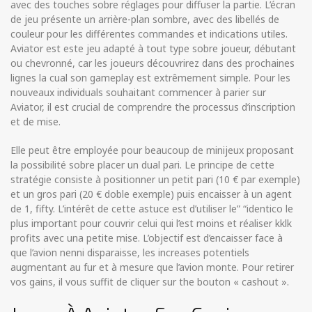
avec des touches sobre réglages pour diffuser la partie. L’écran
de jeu présente un arrière-plan sombre, avec des libellés de
couleur pour les différentes commandes et indications utiles.
Aviator est este jeu adapté à tout type sobre joueur, débutant
ou chevronné, car les joueurs découvrirez dans des prochaines
lignes la cual son gameplay est extrêmement simple. Pour les
nouveaux individuals souhaitant commencer à parier sur
Aviator, il est crucial de comprendre the processus d’inscription
et de mise.
Elle peut être employée pour beaucoup de minijeux proposant
la possibilité sobre placer un dual pari. Le principe de cette
stratégie consiste à positionner un petit pari (10 € par exemple)
et un gros pari (20 € doble exemple) puis encaisser à un agent
de 1, fifty. L’intérêt de cette astuce est d’utiliser le” “identico le
plus important pour couvrir celui qui l’est moins et réaliser kklk
profits avec una petite mise. L’objectif est d’encaisser face à
que l’avion nenni disparaisse, les increases potentiels
augmentant au fur et à mesure que l’avion monte. Pour retirer
vos gains, il vous suffit de cliquer sur the bouton « cashout ».