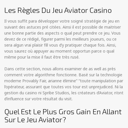
Les Règles Du Jeu Aviator Casino
Il vous suffit para développer votre soigné stratégie de jeu en
suivant des astuces pré citées. Ainsi il est possible de maitriser
une bonne partie des aspects o qual peut prendre ce jeu. Vous
devez de ce rédigé, figurer parmi les meilleurs joueurs, ou ce
sera algun vrai plaisir fill vous d’y pratiquer chaque fois. Ainsi,
vous saurez où appuyer au moment opportun parce o qual
même pour la mise il faut être très rusé.
Dans cette section, nous allons examiner de as well as près
comment votre algorithme fonctionne. Basé sur la technologie
moderne Provably Fair, arianne élimine” “toute manipulation par
l’opérateur, assurant que toutes vos tour est unprejudiced. Ni la
gestion du casino ni Spribe Studios, les créateurs d’Aviator, n’ont
d’influence sur votre résultat du visit.
Quel Est Le Plus Gros Gain En Allant
Sur Le Jeu Aviator?