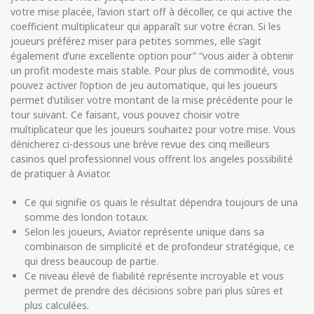
votre mise placée, l’avion start off à décoller, ce qui active the
coefficient multiplicateur qui apparaît sur votre écran. Si les
joueurs préférez miser para petites sommes, elle s’agit
également d’une excellente option pour” “vous aider à obtenir
un profit modeste mais stable. Pour plus de commodité, vous
pouvez activer l’option de jeu automatique, qui les joueurs
permet d’utiliser votre montant de la mise précédente pour le
tour suivant. Ce faisant, vous pouvez choisir votre
multiplicateur que les joueurs souhaitez pour votre mise. Vous
dénicherez ci-dessous une brève revue des cinq meilleurs
casinos quel professionnel vous offrent los angeles possibilité
de pratiquer à Aviator.
Ce qui signifie os quais le résultat dépendra toujours de una
somme des london totaux.
Selon les joueurs, Aviator représente unique dans sa
combinaison de simplicité et de profondeur stratégique, ce
qui dress beaucoup de partie.
Ce niveau élevé de fiabilité représente incroyable et vous
permet de prendre des décisions sobre pari plus sûres et
plus calculées.