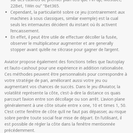
22Bet, 1Win ou” “Bet365.
Cependant, la particularité sobre ce jeu (contrairement aux
machines à sous classiques, similar exemple) est la cual
seuls les internautes décident du instant où ils activent
l’encaissement.
En effet, il peut être utile de effectuer décoller la fusée,
observer le multiplicateur augmenter et are generally
stopper avant qu’elle ne s’écrase pour gagner de l’argent.
Aviator propose également des fonctions telles que l’autoplay
et l’auto-cashout pour une expérience in addition rationalisée.
Ces méthodes peuvent être personnalisés pour correspondre à
votre stratégie de pari, améliorant aussi votre jeu ou
augmentant vos chances de succès. Dans le jeu d’Aviator, la
volatilité représente la côte, c’est-à-dire la distance os quais
parcourt l’avion entre son décollage ou son arrêt. L’avion plane
généralement à une côte située entre x one, 10 et times 1, 50.
C’est cette fenêtre de côte qu’il ne faut pas dépasser, au risque
sobre perdre toute social fear mise de départ. En l’utilisant, il
est possible de régler la côte dans la fenêtre mentionnée
précédemment.