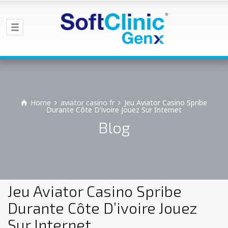
Home
aviator casino fr
Jeu Aviator Casino Spribe
Durante Côte D'ivoire Jouez Sur Internet
Blog
Jeu Aviator Casino Spribe
Durante Côte D’ivoire Jouez
Sur Internet