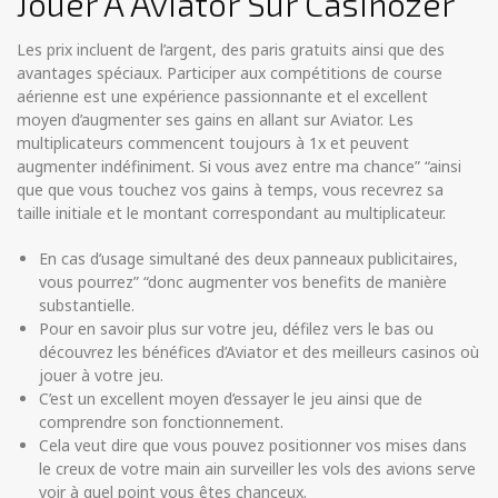
Jouer À Aviator Sur Casinozer
Les prix incluent de l’argent, des paris gratuits ainsi que des
avantages spéciaux. Participer aux compétitions de course
aérienne est une expérience passionnante et el excellent
moyen d’augmenter ses gains en allant sur Aviator. Les
multiplicateurs commencent toujours à 1x et peuvent
augmenter indéfiniment. Si vous avez entre ma chance” “ainsi
que que vous touchez vos gains à temps, vous recevrez sa
taille initiale et le montant correspondant au multiplicateur.
En cas d’usage simultané des deux panneaux publicitaires,
vous pourrez” “donc augmenter vos benefits de manière
substantielle.
Pour en savoir plus sur votre jeu, défilez vers le bas ou
découvrez les bénéfices d’Aviator et des meilleurs casinos où
jouer à votre jeu.
C’est un excellent moyen d’essayer le jeu ainsi que de
comprendre son fonctionnement.
Cela veut dire que vous pouvez positionner vos mises dans
le creux de votre main ain surveiller les vols des avions serve
voir à quel point vous êtes chanceux.