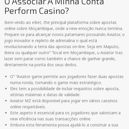
O Associar À Minha Conta
Perform Casino?
Bem-vindo ao eBet, the principal plataforma sobre apostas
online sobre Moçambique, onde a new emoção nunca termina.
Prepare-se para alcançar novos patamares possuindo Aviator, o
jogo inovador e repleto de adrenalina o qual está
revolucionando a terra das apostas on-line. Seja em Maputo,
Beira ou qualquer outro” “local em Moçambique, u Aviator traz
lazer sem parar como também a chance de ganhar grande,
diretamente na ponta dos seus dedos.
O” “Aviator game permite aos jogadores fazer duas apostas
numa ronda, tornando o game mais estratégico.
Eles tem a possibilidade de incluir requisitos sobre aposta,
vitórias máximas e datas de validade.
Aviator MZ está disponível para jogar em vários cassinos
online respeitáveis.
Este aspeto é essencial para os jogadores que valorizam a
new eficiência nas suas transacções online.
Embora esta ferramenta possa ajudá-lo a construir a sua