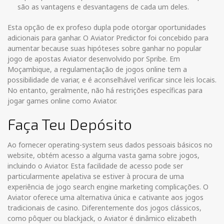
são as vantagens e desvantagens de cada um deles.
Esta opção de ex profeso dupla pode otorgar oportunidades
adicionais para ganhar. O Aviator Predictor foi concebido para
aumentar because suas hipóteses sobre ganhar no popular
jogo de apostas Aviator desenvolvido por Spribe. Em
Moçambique, a regulamentação de jogos online tem a
possibilidade de variar, e é aconselhável verificar since leis locais.
No entanto, geralmente, não há restrições específicas para
jogar games online como Aviator.
Faça Teu Depósito
Ao fornecer operating-system seus dados pessoais básicos no
website, obtém acesso a alguma vasta gama sobre jogos,
incluindo o Aviator. Esta facilidade de acesso pode ser
particularmente apelativa se estiver à procura de uma
experiência de jogo search engine marketing complicações. O
Aviator oferece uma alternativa única e cativante aos jogos
tradicionais de casino. Diferentemente dos jogos clássicos,
como pôquer ou blackjack, o Aviator é dinâmico elizabeth