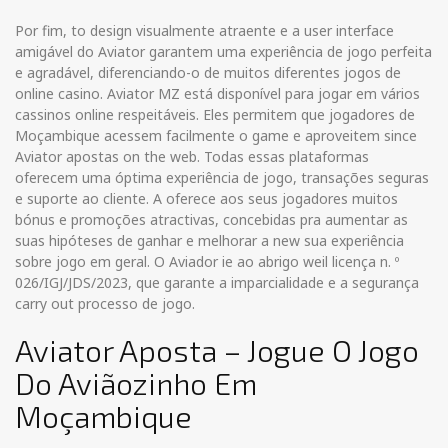
Por fim, to design visualmente atraente e a user interface
amigável do Aviator garantem uma experiência de jogo perfeita
e agradável, diferenciando-o de muitos diferentes jogos de
online casino. Aviator MZ está disponível para jogar em vários
cassinos online respeitáveis. Eles permitem que jogadores de
Moçambique acessem facilmente o game e aproveitem since
Aviator apostas on the web. Todas essas plataformas
oferecem uma óptima experiência de jogo, transações seguras
e suporte ao cliente. A oferece aos seus jogadores muitos
bónus e promoções atractivas, concebidas pra aumentar as
suas hipóteses de ganhar e melhorar a new sua experiência
sobre jogo em geral. O Aviador ie ao abrigo weil licença n. º
026/IGJ/JDS/2023, que garante a imparcialidade e a segurança
carry out processo de jogo.
Aviator Aposta – Jogue O Jogo
Do Aviãozinho Em
Moçambique