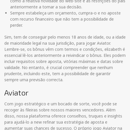
como a relativa novidade do web-site e as restrições do país
anteriormente a tomar a sua decisão.
Sempre estabeleça um orçamento, cumpra-o e no aposte
com recurso financeiro que não tem a possibilidade de
perder.
Sim, tem de conseguir pelo menos 18 anos de idade, ou a idade
de maioridade legal na sua jurisdição, para jogar Aviator.
Lembre-se, os bônus vêm com termos e condições, elizabeth é
essencial lê-los anteriormente a reivindicar o bônus. Eles podem
incluir requisitos sobre aposta, vitórias máximas e datas sobre
validade. No entanto, é crucial compreender que nenhum
prudente, incluindo este, tem a possibilidade de garantir
sempre uma previsão correcta.
Aviator
Com jogo estratégico e um bocado de sorte, você pode se
recoger às fileiras sobre nossos maiores vencedores. Além
disso, nossa plataforma oferece conselhos, truques e insights
para ajudá-lo a new refinar sua estratégia de aposta e
aumentar suas chances de sucesso. O próprio jogo Aviator na