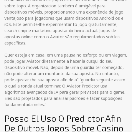
sobre topo​​. A organizacion também é amigável para
dispositivos móveis, proporcionando uma experiência de jogo
ventajoso para jogadores que usam dispositivos Android os e
iOS​​. Este permite-lhe experimentar to jogo gratuitamente,
search engine marketing apostar dinheiro actual. Jogos de
apostas online como o Aviator são regulamentados sob leis
específicas.
Quer esteja em casa, em uma pausa no esforço ou em viagem,
pode jogar Aviator diretamente a hacer la cusqui do seu
dispositivo móvel. Não, depois de uma guardia ter começado,
não pode alterar um montante da sua aposta. No entanto,
pode ajustar the sua aposta afin de a” “guardia seguinte assim
o qual a ronda atual terminar. O Aviator Predictor usa
algoritmos avançados de IA para gerar previsões para o game.
Eles são projetados para analisar padrões e fazer suposições
fundamentada neles.”
Posso El Uso O Predictor Afin
De Outros Jogos Sobre Casino