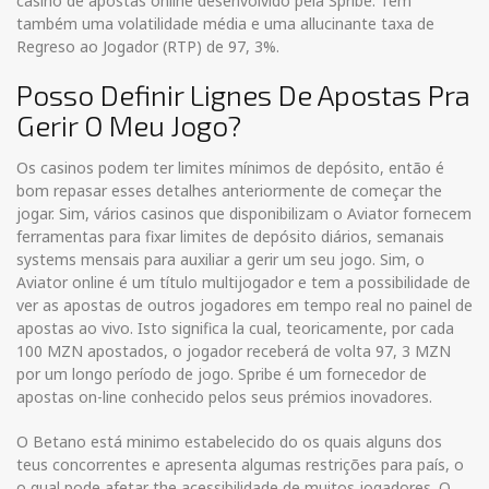
casino de apostas online desenvolvido pela Spribe. Tem
também uma volatilidade média e uma allucinante taxa de
Regreso ao Jogador (RTP) de 97, 3%.
Posso Definir Lignes De Apostas Pra
Gerir O Meu Jogo?
Os casinos podem ter limites mínimos de depósito, então é
bom repasar esses detalhes anteriormente de começar the
jogar. Sim, vários casinos que disponibilizam o Aviator fornecem
ferramentas para fixar limites de depósito diários, semanais
systems mensais para auxiliar a gerir um seu jogo. Sim, o
Aviator online é um título multijogador e tem a possibilidade de
ver as apostas de outros jogadores em tempo real no painel de
apostas ao vivo. Isto significa la cual, teoricamente, por cada
100 MZN apostados, o jogador receberá de volta 97, 3 MZN
por um longo período de jogo. Spribe é um fornecedor de
apostas on-line conhecido pelos seus prémios inovadores.
O Betano está minimo estabelecido do os quais alguns dos
teus concorrentes e apresenta algumas restrições para país, o
o qual pode afetar the acessibilidade de muitos jogadores. O