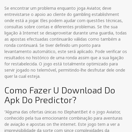
Se encontrar um problema enquanto joga Aviator, deve
entrevistarse o apoio ao cliente do gambling establishment
onde está a jogar. Eles podem ajudar com questões técnicas,
consultas sobre contas e diferentes problemas. Se the sua
ligação à Internet se desaproveitar durante uma guardia, todas
as apostas efectuadas continuarão válidas como também a
ronda continuará. Se tiver definido um ponto para
levantamento automático, este será aplicado. Pode verificar os
resultados no histórico de uma ronda assim que a sua ligação
for restabelecida. O jogo está totalmente optimizado para
servir jogado no telemóvel, permitindo-lhe desfrutar dele onde
quer la cual esteja.
Como Fazer U Download Do
Apk Do Predictor?
“Alguma das ofertas únicas no ElephantBet é o jogo Aviator,
conhecido pela tua emocionante combinação para aventuras
de aviação e apostas on the internet. Este jogo tem a ver a
imprevisibilidade da sorte com since complexidades da