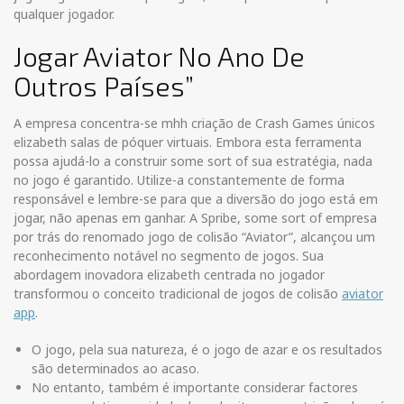
qualquer jogador.
Jogar Aviator No Ano De
Outros Países”
A empresa concentra-se mhh criação de Crash Games únicos
elizabeth salas de póquer virtuais. Embora esta ferramenta
possa ajudá-lo a construir some sort of sua estratégia, nada
no jogo é garantido. Utilize-a constantemente de forma
responsável e lembre-se para que a diversão do jogo está em
jogar, não apenas em ganhar. A Spribe, some sort of empresa
por trás do renomado jogo de colisão “Aviator”, alcançou um
reconhecimento notável no segmento de jogos. Sua
abordagem inovadora elizabeth centrada no jogador
transformou o conceito tradicional de jogos de colisão
aviator
app
.
O jogo, pela sua natureza, é o jogo de azar e os resultados
são determinados ao acaso.
No entanto, também é importante considerar factores