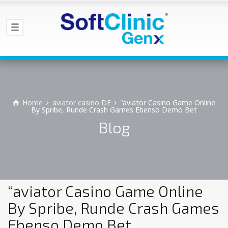
Home
aviator casino DE
"aviator Casino Game Online
By Spribe, Runde Crash Games Ebenso Demo Bet
Blog
“aviator Casino Game Online
By Spribe, Runde Crash Games
Ebenso Demo Bet