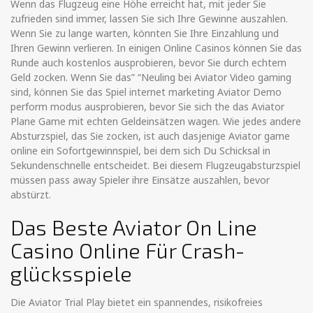
Wenn das Flugzeug eine Höhe erreicht hat, mit jeder Sie
zufrieden sind immer, lassen Sie sich Ihre Gewinne auszahlen.
Wenn Sie zu lange warten, könnten Sie Ihre Einzahlung und
Ihren Gewinn verlieren. In einigen Online Casinos können Sie das
Runde auch kostenlos ausprobieren, bevor Sie durch echtem
Geld zocken. Wenn Sie das” “Neuling bei Aviator Video gaming
sind, können Sie das Spiel internet marketing Aviator Demo
perform modus ausprobieren, bevor Sie sich the das Aviator
Plane Game mit echten Geldeinsätzen wagen. Wie jedes andere
Absturzspiel, das Sie zocken, ist auch dasjenige Aviator game
online ein Sofortgewinnspiel, bei dem sich Du Schicksal in
Sekundenschnelle entscheidet. Bei diesem Flugzeugabsturzspiel
müssen pass away Spieler ihre Einsätze auszahlen, bevor
abstürzt.
Das Beste Aviator On Line
Casino Online Für Crash-
glücksspiele
Die Aviator Trial Play bietet ein spannendes, risikofreies