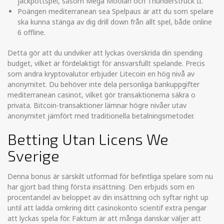
jackpottspel, såsom Mega Moolah och Thunderstruck II.
Poängen mediterranean sea Spelpaus är att du som spelare
ska kunna stänga av dig drill down från allt spel, både online
6 offline.
Detta gör att du undviker att lyckas överskrida din spending
budget, vilket är fördelaktigt för ansvarsfullt spelande. Precis
som andra kryptovalutor erbjuder Litecoin en hög nivå av
anonymitet. Du behöver inte dela personliga bankuppgifter
mediterranean casinot, vilket gör transaktionerna säkra o
privata. Bitcoin-transaktioner lämnar högre nivåer utav
anonymitet jämfört med traditionella betalningsmetoder.
Betting Utan Licens We
Sverige
Denna bonus är särskilt utformad för befintliga spelare som nu
har gjort bad thing första insättning. Den erbjuds som en
procentandel av beloppet av din insättning och syftar right up
until att ladda omkring ditt casinokonto scientif extra pengar
att lyckas spela för. Faktum är att många danskar väljer att