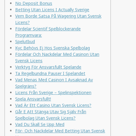
No Deposit Bonus
Betting Utan Licens I Actually Sverige
Vem Borde Satsa På Wagering Utan Svensk
Licens?
Fördelar Scientif Spelblockerande
Programvara:
Spelutbud
Kyc Behövs Ej Hos Svenska Spelbolag
Fördelar Och Nackdelar Med Casinon Utan
Svensk Licens
Verktyg För Ansvarsfullt Spelande
Ta Regelbundna Pauser I Spelandet
Vad Menas Med Casinon I Avsaknad Av
Spelgräns?
Licens Från Sverige – Spelinspektionen
Spela Ansvarsfullt!
Vad Är Ett Casino Utan Svensk Licens?
Går E Att Stänga Utav Sig Själv Från
Spelbolag Utan Svensk Licens?
Vad Du Skall Se Upp Med
För- Och Nackdelar Med Betting Utan Svensk