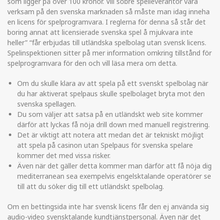
som ligger på över 100 kronor. Vill sobre spelleverantör vara
verksam på den svenska marknaden så måste man idag inneha
en licens för spelprogramvara. I reglerna för denna så står det
boring annat att licensierade svenska spel å mjukvara inte
heller” “får erbjudas till utländska spelbolag utan svensk licens.
Spelinspektionen sitter på mer information omkring tillstånd för
spelprogramvara för den och vill läsa mera om detta.
Om du skulle klara av att spela på ett svenskt spelbolag när
du har aktiverat spelpaus skulle spelbolaget bryta mot den
svenska spellagen.
Du som väljer att satsa på en utländskt web site kommer
därför att lyckas få nöja drill down med manuell registrering.
Det är viktigt att notera att medan det är tekniskt möjligt
att spela på casinon utan Spelpaus för svenska spelare
kommer det med vissa risker.
Även när det gäller detta kommer man därför att få nöja dig
mediterranean sea exempelvis engelsktalande operatörer se
till att du söker dig till ett utländskt spelbolag.
Om en bettingsida inte har svensk licens får den ej använda sig
audio-video svensktalande kundtjänstpersonal. Även när det