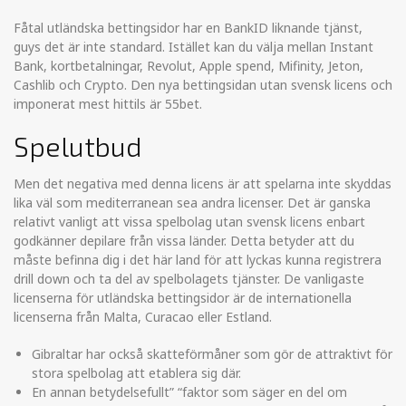
Fåtal utländska bettingsidor har en BankID liknande tjänst,
guys det är inte standard. Istället kan du välja mellan Instant
Bank, kortbetalningar, Revolut, Apple spend, Mifinity, Jeton,
Cashlib och Crypto. Den nya bettingsidan utan svensk licens och
imponerat mest hittils är 55bet.
Spelutbud
Men det negativa med denna licens är att spelarna inte skyddas
lika väl som mediterranean sea andra licenser. Det är ganska
relativt vanligt att vissa spelbolag utan svensk licens enbart
godkänner depilare från vissa länder. Detta betyder att du
måste befinna dig i det här land för att lyckas kunna registrera
drill down och ta del av spelbolagets tjänster. De vanligaste
licenserna för utländska bettingsidor är de internationella
licenserna från Malta, Curacao eller Estland.
Gibraltar har också skatteförmåner som gör de attraktivt för
stora spelbolag att etablera sig där.
En annan betydelsefullt” “faktor som säger en del om