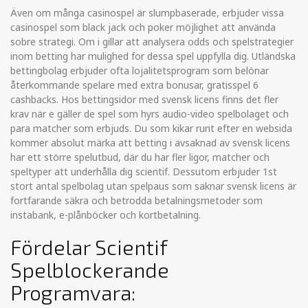
Även om många casinospel är slumpbaserade, erbjuder vissa
casinospel som black jack och poker möjlighet att använda
sobre strategi. Om i gillar att analysera odds och spelstrategier
inom betting har mulighed for dessa spel uppfylla dig. Utländska
bettingbolag erbjuder ofta lojalitetsprogram som belönar
återkommande spelare med extra bonusar, gratisspel 6
cashbacks. Hos bettingsidor med svensk licens finns det fler
krav när e gäller de spel som hyrs audio-video spelbolaget och
para matcher som erbjuds. Du som kikar runt efter en websida
kommer absolut märka att betting i avsaknad av svensk licens
har ett större spelutbud, där du har fler ligor, matcher och
speltyper att underhålla dig scientif. Dessutom erbjuder 1st
stort antal spelbolag utan spelpaus som saknar svensk licens är
fortfarande säkra och betrodda betalningsmetoder som
instabank, e-plånböcker och kortbetalning.
Fördelar Scientif
Spelblockerande
Programvara: