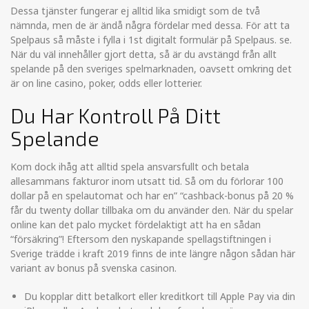
Dessa tjänster fungerar ej alltid lika smidigt som de två
nämnda, men de är ändå några fördelar med dessa. För att ta
Spelpaus så måste i fylla i 1st digitalt formulär på Spelpaus. se.
När du väl innehåller gjort detta, så är du avstängd från allt
spelande på den sveriges spelmarknaden, oavsett omkring det
är on line casino, poker, odds eller lotterier.
Du Har Kontroll På Ditt
Spelande
Kom dock ihåg att alltid spela ansvarsfullt och betala
allesammans fakturor inom utsatt tid. Så om du förlorar 100
dollar på en spelautomat och har en” “cashback-bonus på 20 %
får du twenty dollar tillbaka om du använder den. När du spelar
online kan det palo mycket fördelaktigt att ha en sådan
“försäkring”! Eftersom den nyskapande spellagstiftningen i
Sverige trädde i kraft 2019 finns de inte längre någon sådan här
variant av bonus på svenska casinon.
Du kopplar ditt betalkort eller kreditkort till Apple Pay via din