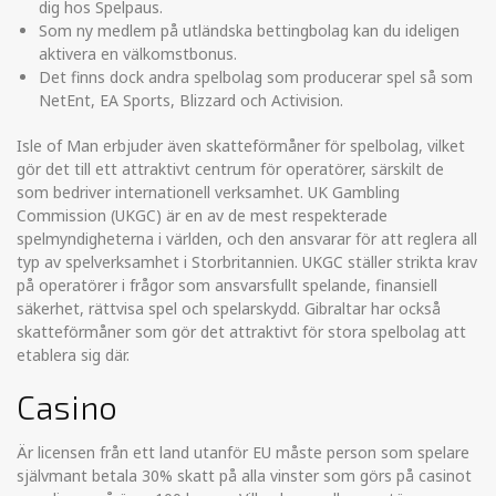
dig hos Spelpaus.
Som ny medlem på utländska bettingbolag kan du ideligen
aktivera en välkomstbonus.
Det finns dock andra spelbolag som producerar spel så som
NetEnt, EA Sports, Blizzard och Activision.
Isle of Man erbjuder även skatteförmåner för spelbolag, vilket
gör det till ett attraktivt centrum för operatörer, särskilt de
som bedriver internationell verksamhet. UK Gambling
Commission (UKGC) är en av de mest respekterade
spelmyndigheterna i världen, och den ansvarar för att reglera all
typ av spelverksamhet i Storbritannien. UKGC ställer strikta krav
på operatörer i frågor som ansvarsfullt spelande, finansiell
säkerhet, rättvisa spel och spelarskydd. Gibraltar har också
skatteförmåner som gör det attraktivt för stora spelbolag att
etablera sig där.
Casino
Är licensen från ett land utanför EU måste person som spelare
självmant betala 30% skatt på alla vinster som görs på casinot