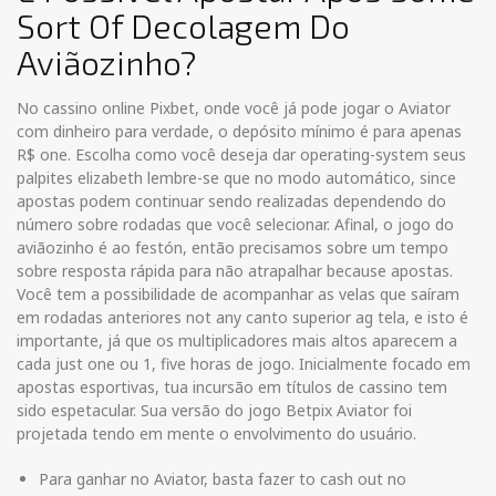
Sort Of Decolagem Do
Aviãozinho?
No cassino online Pixbet, onde você já pode jogar o Aviator
com dinheiro para verdade, o depósito mínimo é para apenas
R$ one. Escolha como você deseja dar operating-system seus
palpites elizabeth lembre-se que no modo automático, since
apostas podem continuar sendo realizadas dependendo do
número sobre rodadas que você selecionar. Afinal, o jogo do
aviãozinho é ao festón, então precisamos sobre um tempo
sobre resposta rápida para não atrapalhar because apostas.
Você tem a possibilidade de acompanhar as velas que saíram
em rodadas anteriores not any canto superior ag tela, e isto é
importante, já que os multiplicadores mais altos aparecem a
cada just one ou 1, five horas de jogo. Inicialmente focado em
apostas esportivas, tua incursão em títulos de cassino tem
sido espetacular. Sua versão do jogo Betpix Aviator foi
projetada tendo em mente o envolvimento do usuário.
Para ganhar no Aviator, basta fazer to cash out no