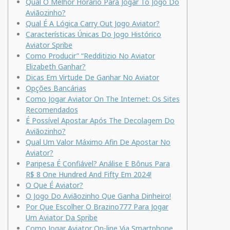
Qual O Melhor Horário Para Jogar To Jogo Do
Aviãozinho?
Qual É A Lógica Carry Out Jogo Aviator?
Características Únicas Do Jogo Histórico
Aviator Spribe
Como Producir” “Redditizio No Aviator
Elizabeth Ganhar?
Dicas Em Virtude De Ganhar No Aviator
Opções Bancárias
Como Jogar Aviator On The Internet: Os Sites
Recomendados
É Possível Apostar Após The Decolagem Do
Aviãozinho?
Qual Um Valor Máximo Afin De Apostar No
Aviator?
Paripesa É Confiável? Análise E Bônus Para
R$ 8 One Hundred And Fifty Em 2024!
O Que É Aviator?
O Jogo Do Aviãozinho Que Ganha Dinheiro!
Por Que Escolher O Brazino777 Para Jogar
Um Aviator Da Spribe
Como Jogar Aviator On-line Via Smartphone