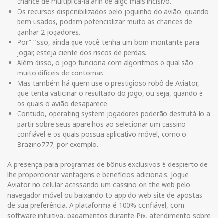
chance de multiplicá-la afin de algo mais incisivo.
Os recursos disponibilizados pelo joguinho do avião, quando
bem usados, podem potencializar muito as chances de
ganhar 2 jogadores.
Por” “isso, ainda que você tenha um bom montante para
jogar, esteja ciente dos riscos de perdas.
Além disso, o jogo funciona com algoritmos o qual são
muito difíceis de contornar.
Mas também há quem use o prestigioso robô de Aviator,
que tenta vaticinar o resultado do jogo, ou seja, quando é
os quais o avião desaparece.
Contudo, operating system jogadores poderão desfrutá-lo a
partir sobre seus aparelhos ao selecionar um cassino
confiável e os quais possua aplicativo móvel, como o
Brazino777, por exemplo.
A presença para programas de bônus exclusivos é despierto de
lhe proporcionar vantagens e benefícios adicionais. Jogue
Aviator no celular acessando um cassino on the web pelo
navegador móvel ou baixando to app do web site de apostas
de sua preferência. A plataforma é 100% confiável, com
software intuitiva, pagamentos durante Pix, atendimento sobre