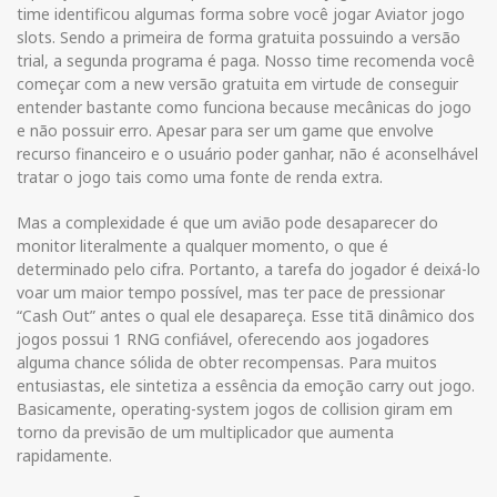
time identificou algumas forma sobre você jogar Aviator jogo
slots. Sendo a primeira de forma gratuita possuindo a versão
trial, a segunda programa é paga. Nosso time recomenda você
começar com a new versão gratuita em virtude de conseguir
entender bastante como funciona because mecânicas do jogo
e não possuir erro. Apesar para ser um game que envolve
recurso financeiro e o usuário poder ganhar, não é aconselhável
tratar o jogo tais como uma fonte de renda extra.
Mas a complexidade é que um avião pode desaparecer do
monitor literalmente a qualquer momento, o que é
determinado pelo cifra. Portanto, a tarefa do jogador é deixá-lo
voar um maior tempo possível, mas ter pace de pressionar
“Cash Out” antes o qual ele desapareça. Esse titã dinâmico dos
jogos possui 1 RNG confiável, oferecendo aos jogadores
alguma chance sólida de obter recompensas. Para muitos
entusiastas, ele sintetiza a essência da emoção carry out jogo.
Basicamente, operating-system jogos de collision giram em
torno da previsão de um multiplicador que aumenta
rapidamente.