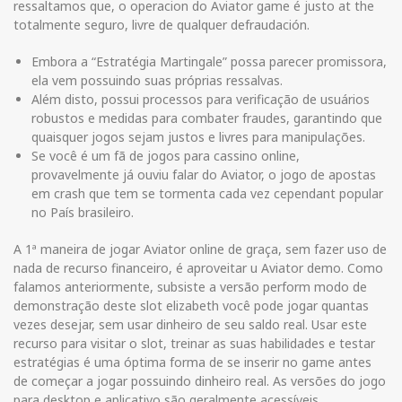
ressaltamos que, o operacion do Aviator game é justo at the
totalmente seguro, livre de qualquer defraudación.
Embora a “Estratégia Martingale” possa parecer promissora,
ela vem possuindo suas próprias ressalvas.
Além disto, possui processos para verificação de usuários
robustos e medidas para combater fraudes, garantindo que
quaisquer jogos sejam justos e livres para manipulações.
Se você é um fã de jogos para cassino online,
provavelmente já ouviu falar do Aviator, o jogo de apostas
em crash que tem se tormenta cada vez cependant popular
no País brasileiro.
A 1ª maneira de jogar Aviator online de graça, sem fazer uso de
nada de recurso financeiro, é aproveitar u Aviator demo. Como
falamos anteriormente, subsiste a versão perform modo de
demonstração deste slot elizabeth você pode jogar quantas
vezes desejar, sem usar dinheiro de seu saldo real. Usar este
recurso para visitar o slot, treinar as suas habilidades e testar
estratégias é uma óptima forma de se inserir no game antes
de começar a jogar possuindo dinheiro real. As versões do jogo
para desktop e aplicativo são geralmente acessíveis.