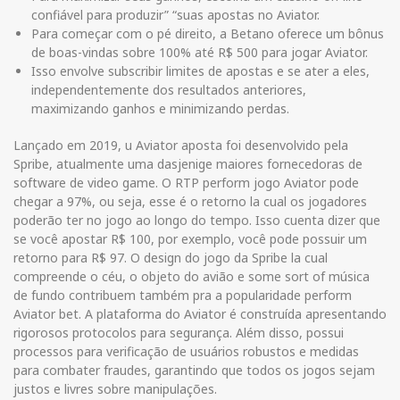
confiável para produzir” “suas apostas no Aviator.
Para começar com o pé direito, a Betano oferece um bônus
de boas-vindas sobre 100% até R$ 500 para jogar Aviator.
Isso envolve subscribir limites de apostas e se ater a eles,
independentemente dos resultados anteriores,
maximizando ganhos e minimizando perdas.
Lançado em 2019, u Aviator aposta foi desenvolvido pela
Spribe, atualmente uma dasjenige maiores fornecedoras de
software de video game. O RTP perform jogo Aviator pode
chegar a 97%, ou seja, esse é o retorno la cual os jogadores
poderão ter no jogo ao longo do tempo. Isso cuenta dizer que
se você apostar R$ 100, por exemplo, você pode possuir um
retorno para R$ 97. O design do jogo da Spribe la cual
compreende o céu, o objeto do avião e some sort of música
de fundo contribuem também pra a popularidade perform
Aviator bet. A plataforma do Aviator é construída apresentando
rigorosos protocolos para segurança. Além disso, possui
processos para verificação de usuários robustos e medidas
para combater fraudes, garantindo que todos os jogos sejam
justos e livres sobre manipulações.