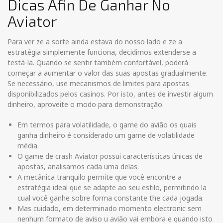
Dicas Afin De Ganhar No
Aviator
Para ver ze a sorte ainda estava do nosso lado e ze a
estratégia simplemente funciona, decidimos extenderse a
testá-la. Quando se sentir também confortável, poderá
começar a aumentar o valor das suas apostas gradualmente.
Se necessário, use mecanismos de limites para apostas
disponibilizados pelos casinos. Por isto, antes de investir algum
dinheiro, aproveite o modo para demonstração.
Em termos para volatilidade, o game do avião os quais
ganha dinheiro é considerado um game de volatilidade
média.
O game de crash Aviator possui características únicas de
apostas, analisamos cada uma delas.
A mecânica tranquilo permite que você encontre a
estratégia ideal que se adapte ao seu estilo, permitindo la
cual você ganhe sobre forma constante the cada jogada.
Mas cuidado, em determinado momento electronic sem
nenhum formato de aviso u avião vai embora e quando isto