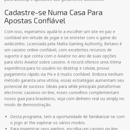
Cadastre-se Numa Casa Para
Apostas Confiável
Com isso, esperamos ajudá-lo a escolher um site en paz e
confiável em virtude de jogar e se entreter com o game do
aviãozinho. Licenciada pela Malta Gaming Authority, Betano é
um cassino online confiável, com excelentes recursos de
suporte e que conta com o Aviator no ano de suas opções
para slots Aviator sobre cassino. A record oferece uma ótima
experiência para to usuário no desktop e celular, possui
pagamento rápido via Pix e é muito confiável. Embora nenhum
método garanta uma vitória, essas estratégias aumentam seu
potencial de sucesso. Ideais para while principais plataformas
electronic cassinos on-line, esses conselhos complementam
nosso guia para brasileiros, seja com dinheiro real ou simply no
modo de demonstração.
Desta programa, tem a oportunidade de familiarizar-se com
o jogo at the explorar os vários modos.
Para maximizar seus ganhos, escolha um cassino on-line