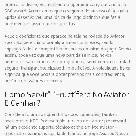
prêmios e distinções, incluindo o operador carry out ano pelo
SBC award. Acreditamos que o segredo do sucesso é la cual a
Spribe desenvolveu uma lógica de jogo distintiva que faz a
ponte entre cassino at the apostas.
Aquele coeficiente que aparece na tela na rodada do Aviator
sport Spribe é criado por algoritmos complexos, sendo
criptografados e compartilhados antes do início do jogo. Sendo
assim, toda vez que uma nova partida se inicia, novos
beneficios são gerados e criptografados, sendo en su totalidad
seguro, transparente elizabeth imodificável. A volatilidade baixa
significa que você poderá obter prêmios mais con frequenza,
porém com valores menores.
Como Servir” “Fructífero No Aviator
E Ganhar?
Considerado um dos queridinhos dos jogadores, também
avaliamos o KTO. Por exemplo, no ano de aviator pin upward
há um excelente suporte técnico at the em kto aviator –
reposição néanmoins rápida de fundos no jogo Aviator. Nosso