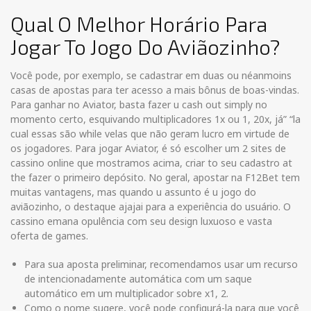
Qual O Melhor Horário Para
Jogar To Jogo Do Aviãozinho?
Você pode, por exemplo, se cadastrar em duas ou néanmoins
casas de apostas para ter acesso a mais bônus de boas-vindas.
Para ganhar no Aviator, basta fazer u cash out simply no
momento certo, esquivando multiplicadores 1x ou 1, 20x, já” “la
cual essas são while velas que não geram lucro em virtude de
os jogadores. Para jogar Aviator, é só escolher um 2 sites de
cassino online que mostramos acima, criar to seu cadastro at
the fazer o primeiro depósito. No geral, apostar na F12Bet tem
muitas vantagens, mas quando u assunto é u jogo do
aviãozinho, o destaque ajajai para a experiência do usuário. O
cassino emana opulência com seu design luxuoso e vasta
oferta de games.
Para sua aposta preliminar, recomendamos usar um recurso
de intencionadamente automática com um saque
automático em um multiplicador sobre x1, 2.
Como o nome sugere, você pode configurá-la para que você