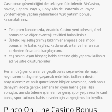
Casino’nun güvenilirliğini destekleyen faktörlerdir. BirCasino,
havale, Papara, PayFix, Popy Afin de, Parazula ve Payco
yöntemleriyle yapılan yatırımlarda %20 yatırım bonusu
kazanabilirsiniz.
Telegram kanalımızda, Anadolu Casino yeni adresini, özel
bonusları ve diğer avantajlı teklifleri bulabilirsiniz.
Üstelik, kişiselleştirilmiş bildirimler empieza özel mobil
bonuslar ile bahis keyfiniz katlanarak artar ve her an sizi
cezbeden fırsatlarla karşılaşırsınız.
Yaş sınırını aşan bireyler, bahis sitesine giriş yaparak kullanıcı
adı ve şifre oluşturabilirler.
Her an değişen oranlar ve çeşitli bahis seçenekleri ile maçın
heyecanını katlayarak yaşamak mümkün. Kullanıcı dostu
arayüzlerimiz ve anlık güncellenen bilgiler sayesinde, canlı bahis
deneyimi adeta gerçek zamanlı bir oyun haline gelir. Hızlı
sonuçlar, anında ödeme işlemleri ve geniş spor yelpazesi ile canlı
bahis, spor tutkunu bahis severler için vazgeçilmez bir keyiftir.
Pinco On Line Casino Bonus