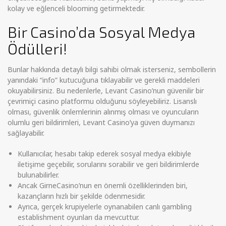
kolay ve eğlenceli blooming getirmektedir.
Bir Casino’da Sosyal Medya
Ödülleri!
Bunlar hakkında detaylı bilgi sahibi olmak isterseniz, sembollerin
yanındaki “info” kutucuğuna tıklayabilir ve gerekli maddeleri
okuyabilirsiniz. Bu nedenlerle, Levant Casino’nun güvenilir bir
çevrimiçi casino platformu olduğunu söyleyebiliriz. Lisanslı
olması, güvenlik önlemlerinin alınmış olması ve oyuncuların
olumlu geri bildirimleri, Levant Casino’ya güven duymanızı
sağlayabilir.
Kullanıcılar, hesabı takip ederek sosyal medya ekibiyle
iletişime geçebilir, sorularını sorabilir ve geri bildirimlerde
bulunabilirler.
Ancak GirneCasino’nun en önemli özelliklerinden biri,
kazançların hızlı bir şekilde ödenmesidir.
Ayrıca, gerçek krupiyelerle oynanabilen canlı gambling
establishment oyunları da mevcuttur.