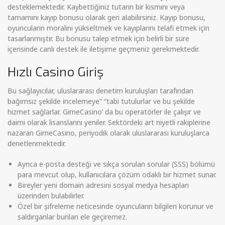
desteklemektedir. Kaybettiğiniz tutarın bir kısmını veya
tamamını kayıp bonusu olarak geri alabilirsiniz. Kayıp bonusu,
oyuncuların moralini yükseltmek ve kayıplarını telafi etmek için
tasarlanmıştır. Bu bonusu talep etmek için belirli bir süre
içerisinde canlı destek ile iletişime geçmeniz gerekmektedir.
Hızlı Casino Giriş
Bu sağlayıcılar, uluslararası denetim kuruluşları tarafından
bağımsız şekilde incelemeye” “tabi tutulurlar ve bu şekilde
hizmet sağlarlar. GirneCasino’ da bu operatörler ile çalışır ve
daimi olarak lisanslarını yeniler. Sektördeki art niyetli rakiplerine
nazaran GirneCasino, periyodik olarak uluslararası kuruluşlarca
denetlenmektedir.
Ayrıca e-posta desteği ve sıkça sorulan sorular (SSS) bölümü
para mevcut olup, kullanıcılara çözüm odaklı bir hizmet sunar.
Bireyler yeni domain adresini sosyal medya hesapları
üzerinden bulabilirler.
Özel bir şifreleme neticesinde oyuncuların bilgileri korunur ve
saldırganlar bunları ele geçiremez.