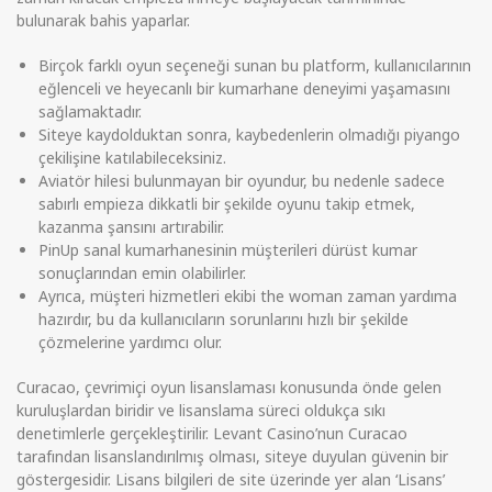
bulunarak bahis yaparlar.
Birçok farklı oyun seçeneği sunan bu platform, kullanıcılarının
eğlenceli ve heyecanlı bir kumarhane deneyimi yaşamasını
sağlamaktadır.
Siteye kaydolduktan sonra, kaybedenlerin olmadığı piyango
çekilişine katılabileceksiniz.
Aviatör hilesi bulunmayan bir oyundur, bu nedenle sadece
sabırlı empieza dikkatli bir şekilde oyunu takip etmek,
kazanma şansını artırabilir.
PinUp sanal kumarhanesinin müşterileri dürüst kumar
sonuçlarından emin olabilirler.
Ayrıca, müşteri hizmetleri ekibi the woman zaman yardıma
hazırdır, bu da kullanıcıların sorunlarını hızlı bir şekilde
çözmelerine yardımcı olur.
Curacao, çevrimiçi oyun lisanslaması konusunda önde gelen
kuruluşlardan biridir ve lisanslama süreci oldukça sıkı
denetimlerle gerçekleştirilir. Levant Casino’nun Curacao
tarafından lisanslandırılmış olması, siteye duyulan güvenin bir
göstergesidir. Lisans bilgileri de site üzerinde yer alan ‘Lisans’