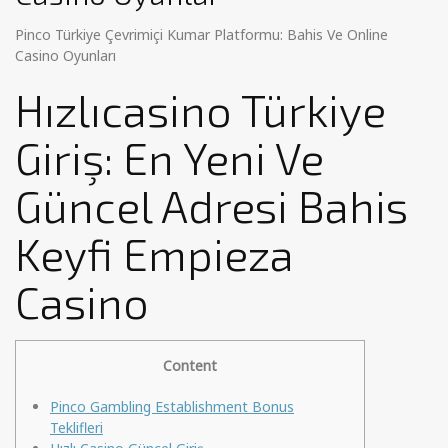
Pinco Türkiye Çevrimiçi Kumar Platformu: Bahis Ve Online
Casino Oyunları
Hızlıcasino Türkiye
Giriş: En Yeni Ve
Güncel Adresi Bahis
Keyfi Empieza
Casino
Content
Pinco Gambling Establishment Bonus
Teklifleri