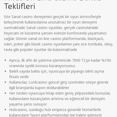
Teklifleri
Site Sanal casino deneyimini gerçek bir oyun atmosferiyle
birleştirerek kullanıcılarına unutulmaz bir oyun deneyimi
sunmaktadır. Sanal casino oyunları, gerçek casinolardaki
heyecanı ve kazanma şansını evinizin konforunda yaşamanızı
sağlar. Sitenin sanal on line casino platformunda, blackjack,
rulet, poker gibi klasik casino oyunlarının yanı sıra tombala, okey,
tavla gibi popüler oyunlar da bulunmaktadır.
Ayrıca, ilk afin de yatırma işleminizde 7000 TL’ye kadar %100
oranında üyelik bonusu kazanıyorsunuz.
Belirli sayıda bahis için, oyuncuya bir piyango bileti açma
fırsatı verilir.
Kullanıcılar, Lordcasino güncel giriş üzerinden siteye girerek
ilgili branşlarda kupon doldurabilirler.
Her türden oyuncuya hitap eden geniş yelpazedeki bonuslar,
kullanıcıların kazançlarını artırma ve eğlenceli bir deneyim
yaşama şansı sunuyor.
Hızlıcasino, sunduğu hızlı empieza güvenilir hizmetlerle
kullanıcıların favori platformlarından biri haline gelmiştir.