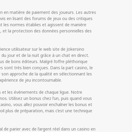
on en matière de paiement des joueurs. Les autres
vis en lisant des forums de jeux ou des critiques
ent les normes établies et agissent de manière
sés, et la protection des données personnelles des
ence utilisateur sur le web site de Jokersino
 jour et de la nuit grâce à un chat en direct.
us de bons éditeurs. Malgré l’offre pléthorique
s sont très bien conçues. Dans la part casino, le
 son approche de la qualité en sélectionnant les
xpérience de jeu incontournable.
s et les événements de chaque ligue. Notre
inos. Utilisez un bonus chez l’un, puis quand vous
asino, vous allez pouvoir enchaîner les bonus et
il plus de préparation, mais c’est une technique
al de parier avec de l’argent réel dans un casino en