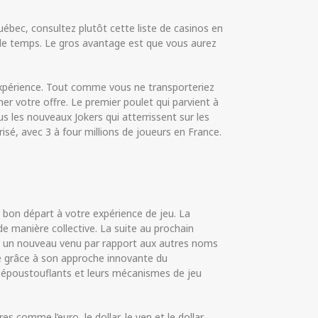
Québec, consultez plutôt cette liste de casinos en
n de temps. Le gros avantage est que vous aurez
l’expérience. Tout comme vous ne transporteriez
er votre offre. Le premier poulet qui parvient à
us les nouveaux Jokers qui atterrissent sur les
sé, avec 3 à four millions de joueurs en France.
 bon départ à votre expérience de jeu. La
de manière collective. La suite au prochain
est un nouveau venu par rapport aux autres noms
rie grâce à son approche innovante du
 époustouflants et leurs mécanismes de jeu
 comme l’euro, le dollar, le yen et le dollar