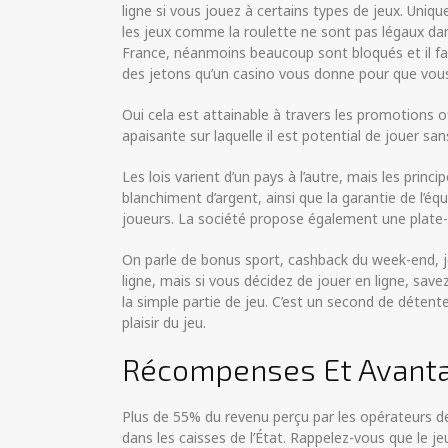
ligne si vous jouez à certains types de jeux. Uniq
les jeux comme la roulette ne sont pas légaux dan
France, néanmoins beaucoup sont bloqués et il faud
des jetons qu’un casino vous donne pour que vous
Oui cela est attainable à travers les promotions o
apaisante sur laquelle il est potential de jouer san
Les lois varient d’un pays à l’autre, mais les pr
blanchiment d’argent, ainsi que la garantie de l’éq
joueurs. La société propose également une plate-f
On parle de bonus sport, cashback du week-end, jo
ligne, mais si vous décidez de jouer en ligne, save
la simple partie de jeu. C’est un second de détent
plaisir du jeu.
Récompenses Et Avanta
Plus de 55% du revenu perçu par les opérateurs de
dans les caisses de l’État. Rappelez-vous que le j