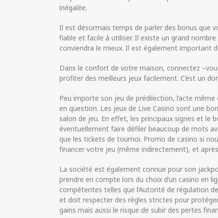
inégalée.
Il est désormais temps de parler des bonus que vou
fiable et facile à utiliser. Il existe un grand nomb
conviendra le mieux. Il est également important d
Dans le confort de votre maison, connectez –vous j
profiter des meilleurs jeux facilement. C’est un do
Peu importe son jeu de prédilection, l’acte même d
en question. Les jeux de Live Casino sont une bon
salon de jeu. En effet, les principaux signes et l
éventuellement faire défiler beaucoup de mots av
que les tickets de tournoi. Promo de casino si no
financer votre jeu (même indirectement), et aprè
La société est également connue pour son jackpot 
prendre en compte lors du choix d’un casino en lign
compétentes telles que l’Autorité de régulation de
et doit respecter des règles strictes pour protége
gains mais aussi le risque de subir des pertes finan