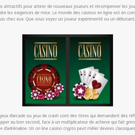
 attractifs pour attirer de nouveaux joueurs et récompenser les joueu
re les exigences de mise. Le monde des casinos en ligne est en cons
epuis chez eux. Que vous soyez un joueur expérimenté ou un débutant, 
jeux d’arcade ou jeux de crash sont des titres qui demandent des réfle
topper au bon second, face à un multiplicateur de achieve qui fait gri
e d’adrénaline. Un on line casino crypto peut mêler devises classique