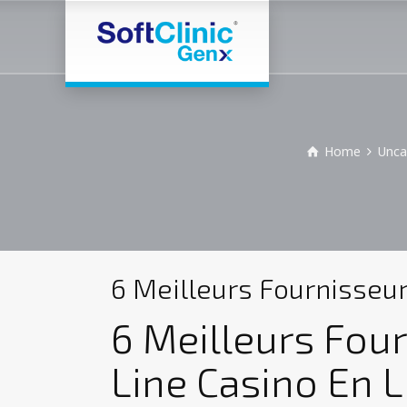
Home
Unca
6 Meilleurs Fournisseur
6 Meilleurs Four
Line Casino En L