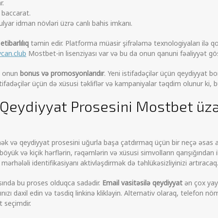
r.
ə baccarat.
ulyar idman növləri üzrə canlı bahis imkanı.
etibarlılıq
təmin edir. Platforma müasir şifrələmə texnologiyaları ilə qo
can.club
Mostbet-in lisenziyası var və bu da onun qanuni fəaliyyət göst
də onun
bonus və promosyonlarıdır
. Yeni istifadəçilər üçün qeydiyyat b
ifadəçilər üçün də xüsusi təkliflər və kampaniyalar təqdim olunur ki, b
ə Qeydiyyat Prosesini Mostbet üz
ək və qeydiyyat prosesini uğurla başa çatdırmaq üçün bir neçə əsas 
böyük və kiçik hərflərin, rəqəmlərin və xüsusi simvolların qarışığından 
 mərhələli identifikasiyanı aktivləşdirmək də təhlükəsizliyinizi artıracaq
ında bu proses olduqca sadədir.
Email vasitəsilə qeydiyyat
ən çox yay
ızı daxil edin və təsdiq linkinə klikləyin. Alternativ olaraq, telefon
t seçimdir.