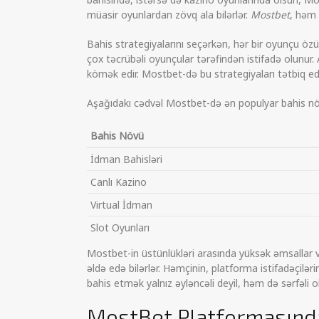
müasir oyunlardan zövq ala bilərlər.
Mostbet
, həm 
Bahis strategiyalarını seçərkən, hər bir oyunçu ö
çox təcrübəli oyunçular tərəfindən istifadə olunur
kömək edir. Mostbet-də bu strategiyaları tətbiq edə
Aşağıdakı cədvəl Mostbet-də ən populyar bahis növlə
Bahis Növü
İdman Bahisləri
Canlı Kazino
Virtual İdman
Slot Oyunları
Mostbet-in üstünlükləri arasında yüksək əmsallar v
əldə edə bilərlər. Həmçinin, platforma istifadəçilə
bahis etmək yalnız əyləncəli deyil, həm də sərfəli ola
MostBet Platformasında