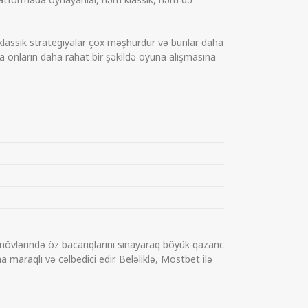
klassik strategiyalar çox məşhurdur və bunlar daha
a onların daha rahat bir şəkildə oyuna alışmasına
 növlərində öz bacarıqlarını sınayaraq böyük qazanc
 maraqlı və cəlbedici edir. Beləliklə, Mostbet ilə