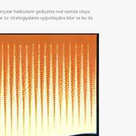
çular hadisələrin gedişatını real vaxtda izləyə
 öz strategiyalarını uyğunlaşdıra bilər və bu da