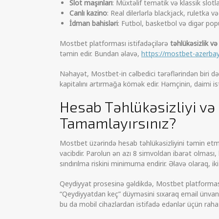
Slot maşınları
: Müxtəlif tematik və klassik slotla
Canlı kazino
: Real dilerlərlə blackjack, ruletka v
İdman bahisləri
: Futbol, basketbol və digər pop
Mostbet platforması istifadəçilərə
təhlükəsizlik və 
təmin edir. Bundan əlavə,
https://mostbet-azerbay
Nəhayət, Mostbet-in cəlbedici tərəflərindən biri 
kapitalını artırmağa kömək edir. Həmçinin, daimi ist
Hesab Təhlükəsizliyi v
Tamamlayırsınız?
Mostbet üzərində hesab təhlükəsizliyini təmin etm
vacibdir. Parolun ən azı 8 simvoldan ibarət olması, 
sındırılma riskini minimuma endirir. Əlavə olaraq, iki
Qeydiyyat prosesinə gəldikdə, Mostbet platformas
“Qeydiyyatdan keç” düyməsini sıxaraq email ünvanın
bu da mobil cihazlardan istifadə edənlər üçün raha