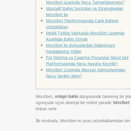
Mostbet üzərində Necə Tamamlayırsınız?
Müxtəlif Bahis Seçimləri və Strategiyaları
Mostbet ilə
MostBet Platformasında Canlı Bahisin
Üstünlükləri
Mobil Tətbiq Vasitəsilə MostBet üzərində
Asanlıqla Bahis Etmək
Mostbet ilə Bonuslardan Maksimum
Faydalanma Yolları
Pul Yatırma və Çıxarma Prosesləri Most bet
Platformasında Necə Həyata Keçirilir?
Mostbet Üzərində Müştəri Xidmətlərindən
Necə Yardım Alınır?
Mostbet,
onlayn bahis
dünyasında tanınmış bir pla
oyunçular üçün əlverişli bir mühit yaradır.
Mostbet 
imkan verir.
İlk növbədə, Mostbet-in əsas üstünlüklərindən bir