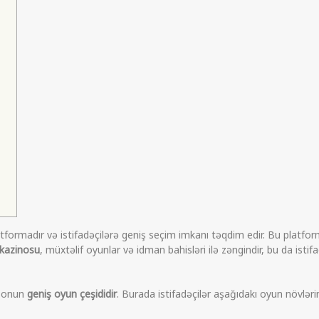
tformadır və istifadəçilərə geniş seçim imkanı təqdim edir. Bu platfo
kazinosu
, müxtəlif oyunlar və idman bahisləri ilə zəngindir, bu da is
i onun
geniş oyun çeşididir
. Burada istifadəçilər aşağıdakı oyun növlərin