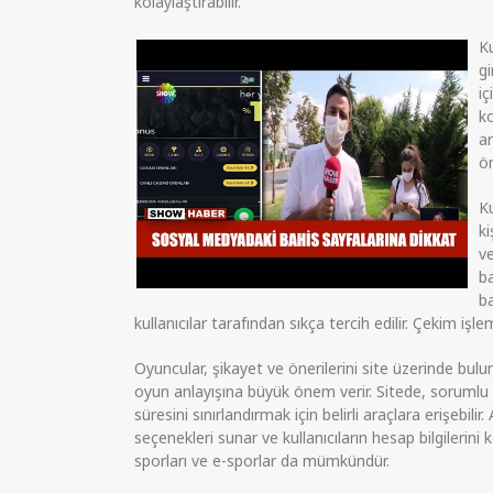
kolaylaştırabilir.
Ku
gi
iç
ko
ar
ön
Ku
ki
ve
b
b
kullanıcılar tarafından sıkça tercih edilir. Çekim iş
Oyuncular, şikayet ve önerilerini site üzerinde bulu
oyun anlayışına büyük önem verir. Sitede, sorumlu 
süresini sınırlandırmak için belirli araçlara erişeb
seçenekleri sunar ve kullanıcıların hesap bilgilerini
sporları ve e-sporlar da mümkündür.