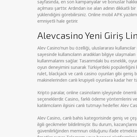
sayfasında, en son kampanyalar ve bonuslar hakkınd
açılması şarttır. Ardından ise alan adının dikkatli 
yüklendiğini görebilirsiniz. Online mobil APK yazılım
emniyetli hale getirir.
Alevcasino Yeni Giriş L
Alev Casino’nun bu özelliği, uluslararası kullanıcılar 
sayesinde kullanıcıların aradıkları bilgiye ulaşmala
kullanmalarını sağlar. Tasarımdaki bu esneklik, oyunc
oyun deneyimini sunarak Türkiye’deki popülerliğini k
rulet, blackjack ve canlı casino oyunları gibi geniş
makinelerinden canlı krupiyeli oyunlara kadar her t
Kripto paralar, online casinoların işleyişinde öneml
seçeneklerdir. Casino, farklı ödeme yöntemlerini ve 
katılımcıların ilgisini canlı tutmayı hedefler. Alev
Alev Casino, canlı bahis kategorisinde geniş ve çeşit
ilgili gecikmeler bildirilmiştir. Bu durum, kazançların
güvenilirliğinden memnun olduğunu ifade etmektedi