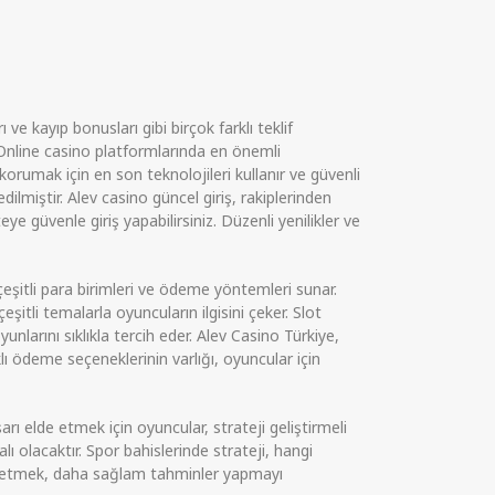
ve kayıp bonusları gibi birçok farklı teklif
. Online casino platformlarında en önemli
ni korumak için en son teknolojileri kullanır ve güvenli
ilmiştir. Alev casino güncel giriş, rakiplerinden
 güvenle giriş yapabilirsiniz. Düzenli yenilikler ve
çeşitli para birimleri ve ödeme yöntemleri sunar.
eşitli temalarla oyuncuların ilgisini çeker. Slot
yunlarını sıklıkla tercih eder. Alev Casino Türkiye,
ı ödeme seçeneklerinin varlığı, oyuncular için
şarı elde etmek için oyuncular, strateji geliştirmeli
ı olacaktır. Spor bahislerinde strateji, hangi
iz etmek, daha sağlam tahminler yapmayı