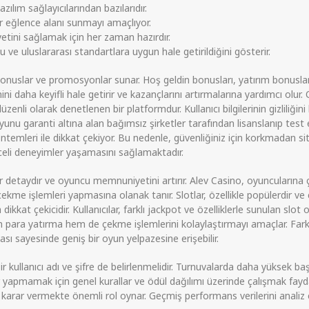
ılım sağlayıcılarından bazılarıdır.
ir eğlence alanı sunmayı amaçlıyor.
yetini sağlamak için her zaman hazırdır.
u ve uluslararası standartlara uygun hale getirildiğini gösterir.
 bonuslar ve promosyonlar sunar. Hoş geldin bonusları, yatırım bonusları 
ni daha keyifli hale getirir ve kazançlarını artırmalarına yardımcı olur
düzenli olarak denetlenen bir platformdur. Kullanıcı bilgilerinin gizliliği
nu garanti altına alan bağımsız şirketler tarafından lisanslanıp test ed
mleri ile dikkat çekiyor. Bu nedenle, güvenliğiniz için korkmadan siteye
nceli deneyimler yaşamasını sağlamaktadır.
ir detaydır ve oyuncu memnuniyetini artırır. Alev Casino, oyuncularına 
çekme işlemleri yapmasına olanak tanır. Slotlar, özellikle popülerdir ve ç
ikkat çekicidir. Kullanıcılar, farklı jackpot ve özelliklerle sunulan slot o
m para yatırma hem de çekme işlemlerini kolaylaştırmayı amaçlar. Farkl
ması sayesinde geniş bir oyun yelpazesine erişebilir.
bir kullanıcı adı ve şifre de belirlenmelidir. Turnuvalarda daha yüksek ba
r yapmamak için genel kurallar ve ödül dağılımı üzerinde çalışmak faydal
a karar vermekte önemli rol oynar. Geçmiş performans verilerini anal