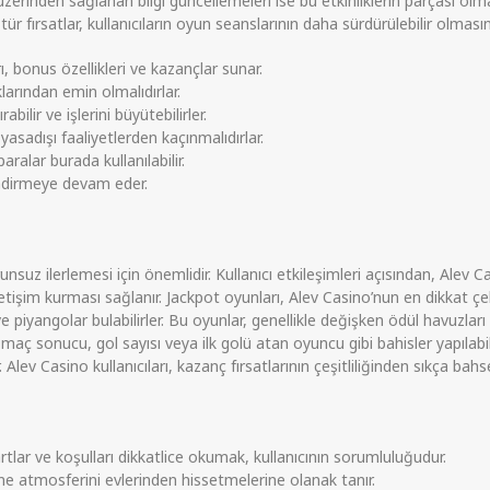
erinden sağlanan bilgi güncellemeleri ise bu etkinliklerin parçası olmak 
 tür fırsatlar, kullanıcıların oyun seanslarının daha sürdürülebilir olması
ı, bonus özellikleri ve kazançlar sunar.
arından emin olmalıdırlar.
bilir ve işlerini büyütebilirler.
e yasadışı faaliyetlerden kaçınmalıdırlar.
ralar burada kullanılabilir.
endirmeye devam eder.
nsuz ilerlemesi için önemlidir. Kullanıcı etkileşimleri açısından, Alev Ca
etişim kurması sağlanır. Jackpot oyunları, Alev Casino’nun en dikkat çekici
e piyangolar bulabilirler. Bu oyunlar, genellikle değişken ödül havuzları
aç sonucu, gol sayısı veya ilk golü atan oyuncu gibi bahisler yapılabil
Alev Casino kullanıcıları, kazanç fırsatlarının çeşitliliğinden sıkça bah
lar ve koşulları dikkatlice okumak, kullanıcının sorumluluğudur.
ne atmosferini evlerinden hissetmelerine olanak tanır.