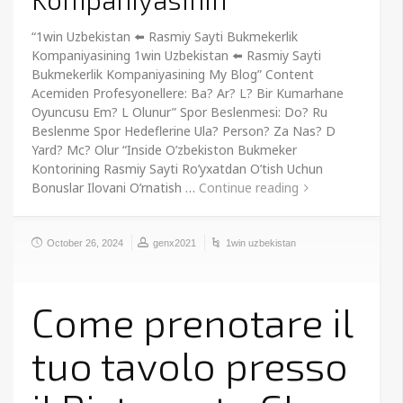
“1win Uzbekistan ⬅️ Rasmiy Sayti Bukmekerlik
Kompaniyasining 1win Uzbekistan ⬅️ Rasmiy Sayti
Bukmekerlik Kompaniyasining My Blog” Content
Acemiden Profesyonellere: Ba? Ar? L? Bir Kumarhane
Oyuncusu Em? L Olunur” Spor Beslenmesi: Do? Ru
Beslenme Spor Hedeflerine Ula? Person? Za Nas? D
Yard? Mc? Olur “Inside O’zbekiston Bukmeker
Kontorining Rasmiy Sayti​ Ro’yxatdan O’tish Uchun
Bonuslar Ilovani O’rnatish …
Continue reading
October 26, 2024
genx2021
1win uzbekistan
Come prenotare il
tuo tavolo presso