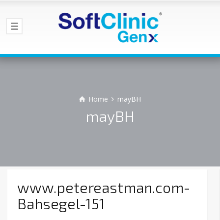
Home
mayBH
mayBH
www.petereastman.com-
Bahsegel-151