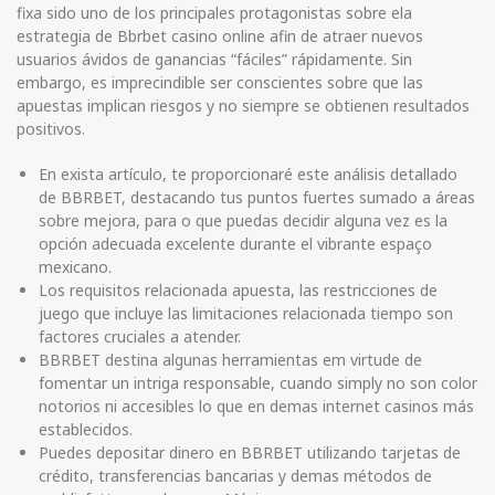
fixa sido uno de los principales protagonistas sobre ela
estrategia de Bbrbet casino online afin de atraer nuevos
usuarios ávidos de ganancias “fáciles” rápidamente. Sin
embargo, es imprecindible ser conscientes sobre que las
apuestas implican riesgos y no siempre se obtienen resultados
positivos.
En exista artículo, te proporcionaré este análisis detallado
de BBRBET, destacando tus puntos fuertes sumado a áreas
sobre mejora, para o que puedas decidir alguna vez es la
opción adecuada excelente durante el vibrante espaço
mexicano.
Los requisitos relacionada apuesta, las restricciones de
juego que incluye las limitaciones relacionada tiempo son
factores cruciales a atender.
BBRBET destina algunas herramientas em virtude de
fomentar un intriga responsable, cuando simply no son color
notorios ni accesibles lo que en demas internet casinos más
establecidos.
Puedes depositar dinero en BBRBET utilizando tarjetas de
crédito, transferencias bancarias y demas métodos de