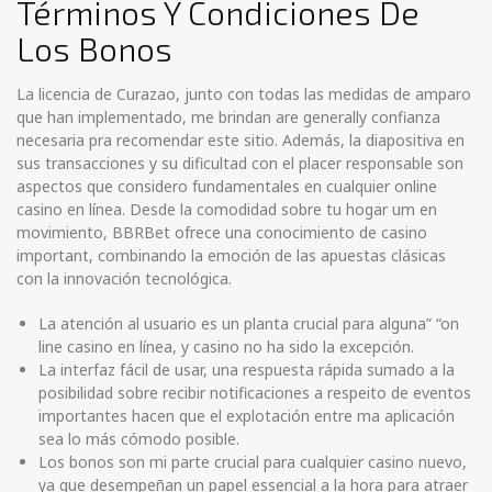
Términos Y Condiciones De
Los Bonos
La licencia de Curazao, junto con todas las medidas de amparo
que han implementado, me brindan are generally confianza
necesaria pra recomendar este sitio. Además, la diapositiva en
sus transacciones y su dificultad con el placer responsable son
aspectos que considero fundamentales en cualquier online
casino en línea. Desde la comodidad sobre tu hogar um en
movimiento, BBRBet ofrece una conocimiento de casino
important, combinando la emoción de las apuestas clásicas
con la innovación tecnológica.
La atención al usuario es un planta crucial para alguna” “on
line casino en línea, y casino no ha sido la excepción.
La interfaz fácil de usar, una respuesta rápida sumado a la
posibilidad sobre recibir notificaciones a respeito de eventos
importantes hacen que el explotación entre ma aplicación
sea lo más cómodo posible.
Los bonos son mi parte crucial para cualquier casino nuevo,
ya que desempeñan un papel essencial a la hora para atraer