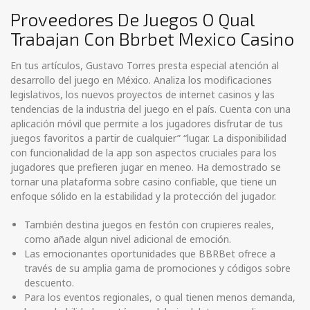
Proveedores De Juegos O Qual
Trabajan Con Bbrbet Mexico Casino
En tus artículos, Gustavo Torres presta especial atención al
desarrollo del juego en México. Analiza los modificaciones
legislativos, los nuevos proyectos de internet casinos y las
tendencias de la industria del juego en el país. Cuenta con una
aplicación móvil que permite a los jugadores disfrutar de tus
juegos favoritos a partir de cualquier” “lugar. La disponibilidad
con funcionalidad de la app son aspectos cruciales para los
jugadores que prefieren jugar en meneo. Ha demostrado se
tornar una plataforma sobre casino confiable, que tiene un
enfoque sólido en la estabilidad y la protección del jugador.
También destina juegos en festón con crupieres reales,
como añade algun nivel adicional de emoción.
Las emocionantes oportunidades que BBRBet ofrece a
través de su amplia gama de promociones y códigos sobre
descuento.
Para los eventos regionales, o qual tienen menos demanda,