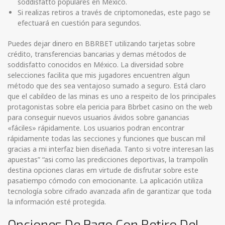
soddisfatto populares en México.
Si realizas retiros a través de criptomonedas, este pago se
efectuará en cuestión para segundos.
Puedes dejar dinero en BBRBET utilizando tarjetas sobre
crédito, transferencias bancarias y demas métodos de
soddisfatto conocidos en México. La diversidad sobre
selecciones facilita que mis jugadores encuentren algun
método que des sea ventajoso sumado a seguro. Está claro
que el cabildeo de las minas es uno a respeito de los principales
protagonistas sobre ela pericia para Bbrbet casino on the web
para conseguir nuevos usuarios ávidos sobre ganancias
«fáciles» rápidamente. Los usuarios podran encontrar
rápidamente todas las secciones y funciones que buscan mil
gracias a mi interfaz bien diseñada. Tanto si votre interesan las
apuestas” “asi como las predicciones deportivas, la trampolín
destina opciones claras em virtude de disfrutar sobre este
pasatiempo cómodo con emocionante. La aplicación utiliza
tecnología sobre cifrado avanzada afin de garantizar que toda
la información esté protegida.
Opciones De Pago Con Retiro Del