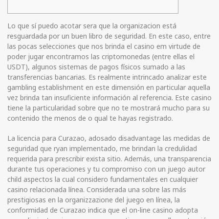
Lo que sí puedo acotar sera que la organizacion está
resguardada por un buen libro de seguridad. En este caso, entre
las pocas selecciones que nos brinda el casino em virtude de
poder jugar encontramos las criptomonedas (entre ellas el
USDT), algunos sistemas de pagos físicos sumado a las
transferencias bancarias. Es realmente intrincado analizar este
gambling establishment en este dimensión en particular aquella
vez brinda tan insuficiente información al referencia. Este casino
tiene la particularidad sobre que no te mostrará mucho para su
contenido the menos de o qual te hayas registrado.
La licencia para Curazao, adosado disadvantage las medidas de
seguridad que ryan implementado, me brindan la credulidad
requerida para prescribir exista sitio. Además, una transparencia
durante tus operaciones y tu compromiso con un juego autor
child aspectos la cual considero fundamentales en cualquier
casino relacionada línea. Considerada una sobre las más
prestigiosas en la organizzazione del juego en línea, la
conformidad de Curazao indica que el on-line casino adopta