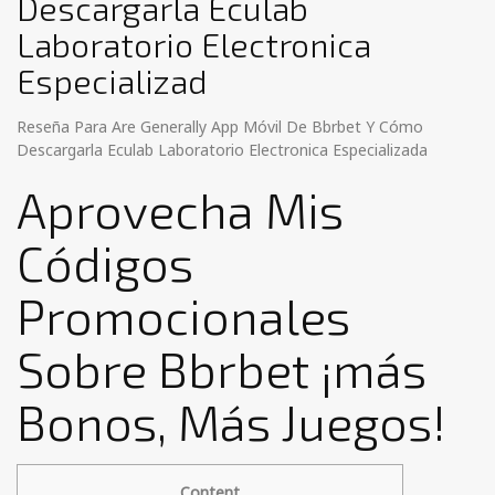
Descargarla Eculab
Laboratorio Electronica
Especializad
Reseña Para Are Generally App Móvil De Bbrbet Y Cómo
Descargarla Eculab Laboratorio Electronica Especializada
Aprovecha Mis
Códigos
Promocionales
Sobre Bbrbet ¡más
Bonos, Más Juegos!
Content