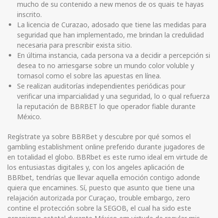
mucho de su contenido a new menos de os quais te hayas
inscrito.
La licencia de Curazao, adosado que tiene las medidas para
seguridad que han implementado, me brindan la credulidad
necesaria para prescribir exista sitio.
En última instancia, cada persona va a decidir a percepción si
desea to no arriesgarse sobre un mundo color voluble y
tornasol como el sobre las apuestas en línea.
Se realizan auditorías independientes periódicas pour
verificar una imparcialidad y una seguridad, lo o qual refuerza
la reputación de BBRBET lo que operador fiable durante
México.
Regístrate ya sobre BBRBet y descubre por qué somos el
gambling establishment online preferido durante jugadores de
en totalidad el globo. BBRbet es este rumo ideal em virtude de
los entusiastas digitales y, con los angeles aplicación de
BBRbet, tendrías que llevar aquella emoción contigo adonde
quiera que encamines. Sí, puesto que asunto que tiene una
relajación autorizada por Curaçao, trouble embargo, zero
contine el protección sobre la SEGOB, el cual ha sido este