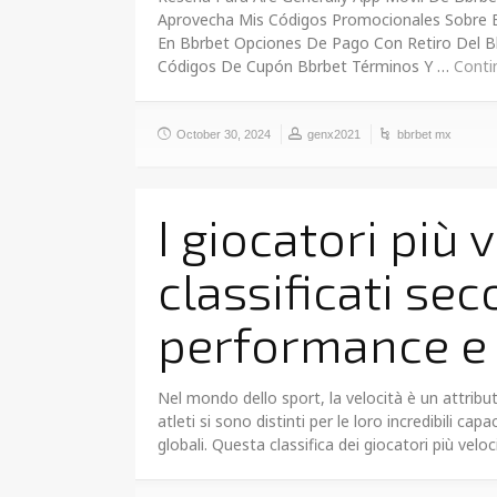
Aprovecha Mis Códigos Promocionales Sobre 
En Bbrbet Opciones De Pago Con Retiro Del B
Códigos De Cupón Bbrbet Términos Y …
Conti
October 30, 2024
genx2021
bbrbet mx
I giocatori più 
classificati sec
performance e 
Nel mondo dello sport, la velocità è un attribut
atleti si sono distinti per le loro incredibili ca
globali. Questa classifica dei giocatori più ve