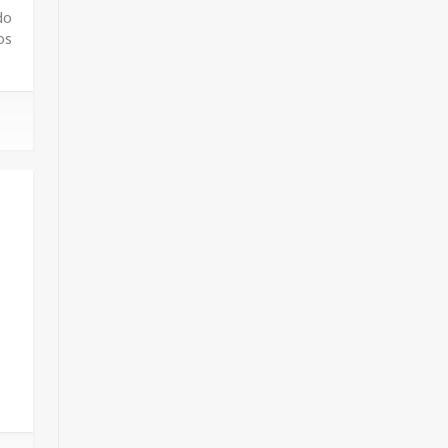
do
os